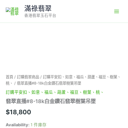
Skip
滿祿翡翠
to
香港翡翠玉石平台
content
翡
翠
直
播
#8-
18k
白
金
首頁
/
訂購翡翠商品
/
訂購平安扣、如意、福瓜、葫蘆、福豆、樹葉、
鑽
桃、
/ 翡翠直播#8-18k白金鑽石翡翠樹葉吊墜
石
翡
訂購平安扣、如意、福瓜、葫蘆、福豆、樹葉、桃、
翠
翡翠直播#8-18k白金鑽石翡翠樹葉吊墜
樹
葉
$
18,800
吊
墜
Availability:
1 件庫存
數