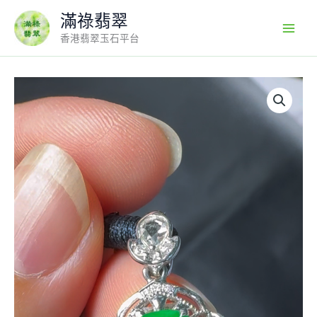
Skip
滿祿翡翠
to
香港翡翠玉石平台
content
翡
翠
直
播
#9-
18k
白
金
鑽
石
翡
翠
無
事
牌
吊
墜