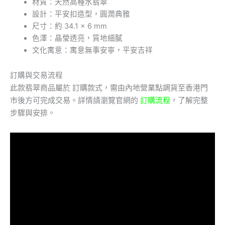
材質：天然高種水翡翠
設計：平安扣造型，圓潤典雅
尺寸：約 34.1 × 6 mm
色澤：晶瑩透亮，質地細膩
文化寓意：寓意無事安寧，平安吉祥
訂購與交易流程
此款翡翠商品屬於 訂購款式，需由內地營業點調貨至香港門
市後方可完成交易。詳情請瀏覽官網的
訂購流程
，了解完整
步驟與安排。