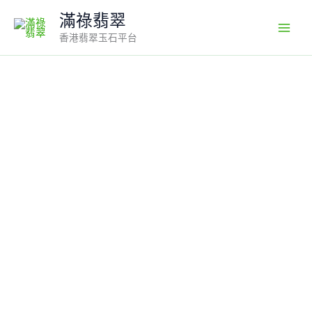
Skip
滿祿翡翠
to
香港翡翠玉石平台
content
翡
翠
種
水
佳
平
安
扣
｜
晶
瑩
透
亮
守
護
平
安