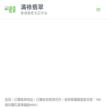
Skip
滿祿翡翠
to
香港翡翠玉石平台
content
翡
翠
紫
羅
蘭
蛋
面
吊
墜
｜
18K
南
非
鑽
石
首頁
/
訂購翡翠商品
/
訂購其他翡翠花件
/ 翡翠紫羅蘭蛋面吊墜｜18K
豪
南非鑽石豪華鑲嵌#862
華