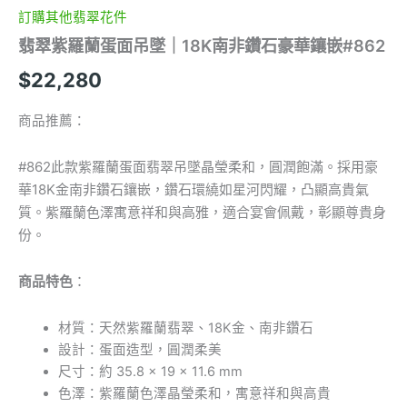
鑲
訂購其他翡翠花件
嵌
翡翠紫羅蘭蛋面吊墜｜18K南非鑽石豪華鑲嵌#862
#862
數
$
22,280
量
商品推薦：
#862此款紫羅蘭蛋面翡翠吊墜晶瑩柔和，圓潤飽滿。採用豪
華18K金南非鑽石鑲嵌，鑽石環繞如星河閃耀，凸顯高貴氣
質。紫羅蘭色澤寓意祥和與高雅，適合宴會佩戴，彰顯尊貴身
份。
商品特色
：
材質：天然紫羅蘭翡翠、18K金、南非鑽石
設計：蛋面造型，圓潤柔美
尺寸：約 35.8 × 19 × 11.6 mm
色澤：紫羅蘭色澤晶瑩柔和，寓意祥和與高貴