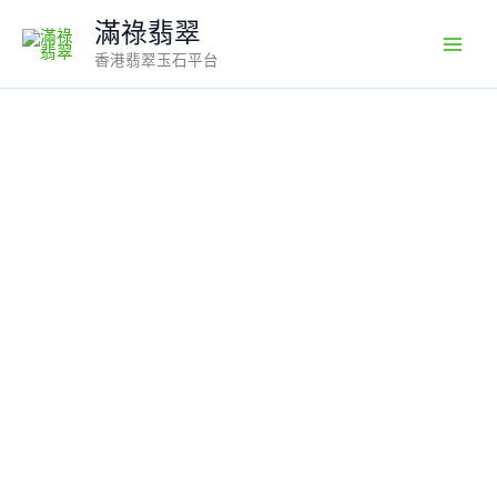
Skip
滿祿翡翠
to
香港翡翠玉石平台
content
翡
翠
紫
羅
蘭
蛋
面
吊
墜
｜
18K
白
金
托
鑲
設
計