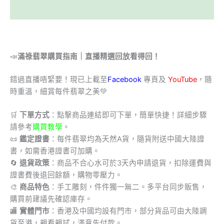
描述
📣
滿祿翡翠購買指南｜直播精選回放看得回！
錯過直播唔緊要！現已上載至
Facebook
專頁及
YouTube
，隨
時重溫，細賞每件翡翠之美💚
🛒
下單方式
：點擊商品連結即可下單，簡單快捷！詳細步驟
請參考
購買教學
。
📜
鑑定證書
：每件翡翠均為天然A貨，隨貨附送中國大陸證
書，如需香港證書可加購。
🔄
退貨政策
：商品不合心水可於3天內申請退貨，扣除運費與
證書費後退回餘額，購物零壓力。
🎨
商品特色
：手工雕刻，件件獨一無二。多平台同步販售，
購買前建議先確認庫存。
🏬
實體門市
：香港及中國均設有門市，部分貨品可由大陸調
貨至港，親看親試，滿意先付款。