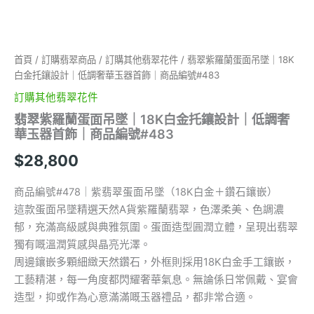
｜
低
調
奢
首頁
/
訂購翡翠商品
/
訂購其他翡翠花件
/ 翡翠紫羅蘭蛋面吊墜｜18K
華
白金托鑲設計｜低調奢華玉器首飾｜商品編號#483
玉
器
訂購其他翡翠花件
首
翡翠紫羅蘭蛋面吊墜｜18K白金托鑲設計｜低調奢
飾
華玉器首飾｜商品編號#483
｜
商
$
28,800
品
編
號
商品編號#478｜紫翡翠蛋面吊墜（18K白金＋鑽石鑲嵌）
#483
這款蛋面吊墜精選天然A貨紫羅蘭翡翠，色澤柔美、色調濃
數
郁，充滿高級感與典雅氛圍。蛋面造型圓潤立體，呈現出翡翠
量
獨有嘅溫潤質感與晶亮光澤。
周邊鑲嵌多顆細緻天然鑽石，外框則採用18K白金手工鑲嵌，
工藝精湛，每一角度都閃耀奢華氣息。無論係日常佩戴、宴會
造型，抑或作為心意滿滿嘅玉器禮品，都非常合適。