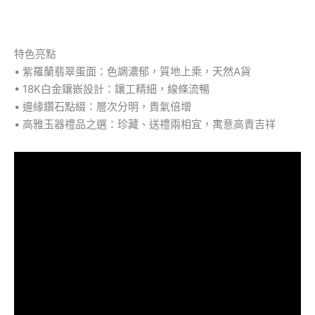
特色亮點
• 紫羅蘭翡翠蛋面：色調濃郁，質地上乘，天然A貨
• 18K白金鑲嵌設計：鑲工精細，線條流暢
• 邊緣鑽石點綴：層次分明，貴氣倍增
• 高雅玉器禮品之選：珍藏、送禮兩相宜，寓意高貴吉祥