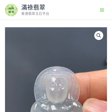
Skip
滿祿翡翠
to
香港翡翠玉石平台
content
翡
翠
老
坑
種
白
冰
觀
音
｜
品
相
完
美
×
靈
性