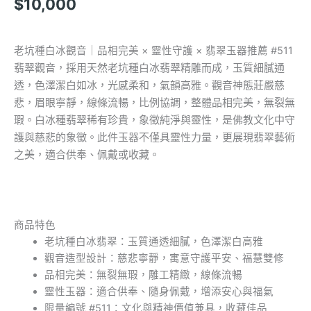
$
10,000
老坑種白冰觀音｜品相完美 × 靈性守護 × 翡翠玉器推薦 #511
翡翠觀音，採用天然老坑種白冰翡翠精雕而成，玉質細膩通
透，色澤潔白如冰，光感柔和，氣韻高雅。觀音神態莊嚴慈
悲，眉眼寧靜，線條流暢，比例協調，整體品相完美，無裂無
瑕。白冰種翡翠稀有珍貴，象徵純淨與靈性，是佛教文化中守
護與慈悲的象徵。此件玉器不僅具靈性力量，更展現翡翠藝術
之美，適合供奉、佩戴或收藏。
商品特色
老坑種白冰翡翠：玉質通透細膩，色澤潔白高雅
觀音造型設計：慈悲寧靜，寓意守護平安、福慧雙修
品相完美：無裂無瑕，雕工精緻，線條流暢
靈性玉器：適合供奉、隨身佩戴，增添安心與福氣
限量編號 #511：文化與精神價值兼具，收藏佳品