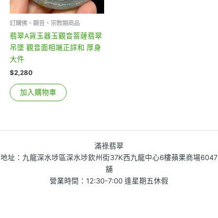
訂購佛、觀音、宗教類商品
翡翠A貨玉器玉觀音菩薩翡翠
吊墜 觀音面相端正詳和 厚身
大件
$
2,280
加入購物車
滿祿翡翠
地址：九龍深水埗區深水埗欽州街37K西九龍中心6樓蘋果商場6047
舖
營業時間：12:30-7:00 逢星期五休假