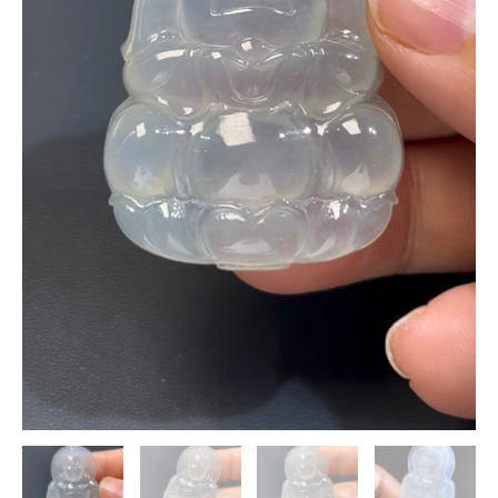
守
護
×
翡
翠
玉
器
推
薦
#511
數
量