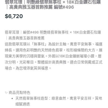
翡翠耳環｜明艷綠翡翠無事柱 × 18K白金鑽石包鑲
｜高貴典雅玉器首飾推薦 編號#496
$
6,720
翡翠耳環｜編號#496 明艷綠翡翠無事柱 × 18K白金鑽石包鑲
｜高貴典雅玉器首飾推薦
這款翡翠耳環以「無事柱」為設計主軸，寓意平安無事、福運
綿長。選用色彩明艷的天然綠色翡翠，柱形線條簡約大方，展
現東方美學的沉穩與靈氣。外圈以18K白金鑲嵌璀璨小鑽，層
次分明，光彩奪目。整體設計高貴典雅，適合日常佩戴或正式
場合，為您增添氣質與福意。
✨ 商品亮點特色
天然翡翠無事柱造型：綠意盎然，寓意平安吉祥，質地
細膩通透