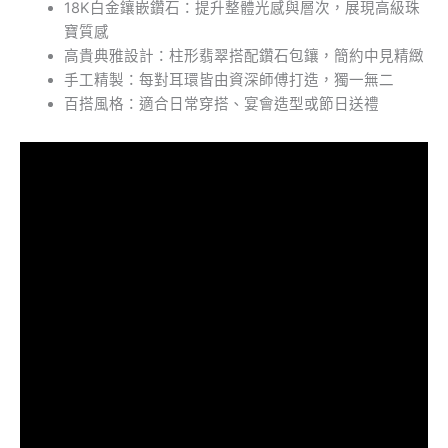
18K白金鑲嵌鑽石：提升整體光感與層次，展現高級珠
寶質感
高貴典雅設計：柱形翡翠搭配鑽石包鑲，簡約中見精緻
手工精製：每對耳環皆由資深師傅打造，獨一無二
百搭風格：適合日常穿搭、宴會造型或節日送禮