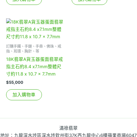
訂購手鐲、手鏈、手串、佛珠、戒
指、耳環、胸針、等
18K翡翠A貨玉器蛋面翡翠戒
指主石約8.4 x7.1mm整體尺
寸約11.8 x 10.7 x 7.7mm
$
55,000
加入購物車
滿祿翡翠
地址：九龍深水埗區深水埗欽州街37K西九龍中心6樓蘋果商場6047