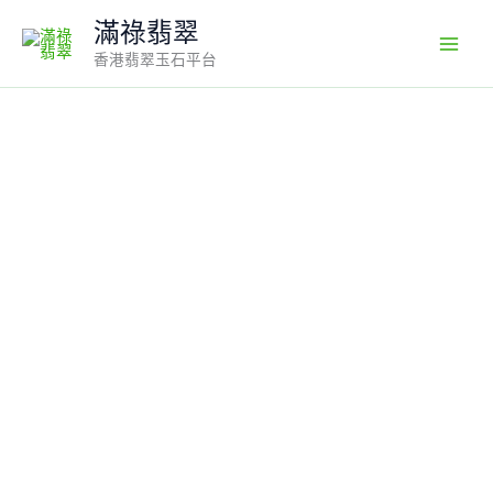
Skip
滿祿翡翠
to
香港翡翠玉石平台
content
翡
翠
耳
環
｜
明
艷
綠
翡
翠
無
事
柱
×
18K
白
金