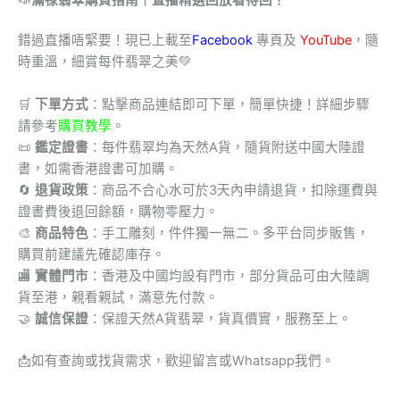
錯過直播唔緊要！現已上載至
Facebook
專頁及
YouTube
，隨
時重溫，細賞每件翡翠之美💚
🛒
下單方式
：點擊商品連結即可下單，簡單快捷！詳細步驟
請參考
購買教學
。
📜
鑑定證書
：每件翡翠均為天然A貨，隨貨附送中國大陸證
書，如需香港證書可加購。
🔄
退貨政策
：商品不合心水可於3天內申請退貨，扣除運費與
證書費後退回餘額，購物零壓力。
🎨
商品特色
：手工雕刻，件件獨一無二。多平台同步販售，
購買前建議先確認庫存。
🏬
實體門市
：香港及中國均設有門市，部分貨品可由大陸調
貨至港，親看親試，滿意先付款。
🤝
誠信保證
：保證天然A貨翡翠，貨真價實，服務至上。
📩
如有查詢或找貨需求，歡迎留言或Whatsapp我們。