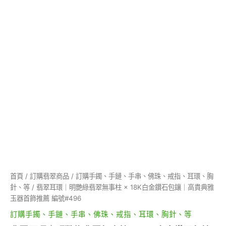
鑽
石
包
鑲
｜
高
貴
典
雅
玉
器
首
飾
推
薦
編
號
#496
首頁
/
訂購翡翠商品
/
訂購手鐲、手鏈、手串、佛珠、戒指、耳環、胸
數
針、等
/ 翡翠耳環｜明艷綠翡翠無事柱 × 18K白金鑽石包鑲｜高貴典雅
量
玉器首飾推薦 編號#496
訂購手鐲、手鏈、手串、佛珠、戒指、耳環、胸針、等