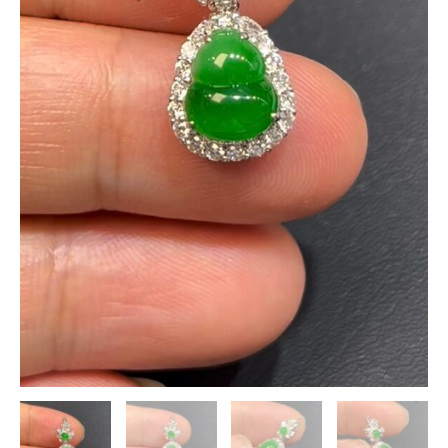
寓
意
收
藏
首
選
編
號
#643
數
量