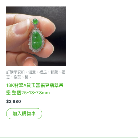
訂購平安扣、如意、福瓜、葫蘆、福
豆、樹葉、桃、
18K翡翠A貨玉器福豆翡翠吊
墜 整個25-13-7.8mm
$
2,680
加入購物車