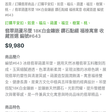
首頁
/
訂購翡翠商品
/
訂購平安扣、如意、福瓜、葫蘆、福豆、樹葉、
桃、
/ 翡翠葫蘆吊墜 18K白金鑲嵌 鑽石點綴 福祿寓意 收藏首選 編號
#643
訂購平安扣、如意、福瓜、葫蘆、福豆、樹葉、桃、
翡翠葫蘆吊墜 18K白金鑲嵌 鑽石點綴 福祿寓意 收
藏首選 編號#643
$
9,980
商品簡介
編號#643 冰綠翡翠葫蘆吊墜，選用天然冰種翡翠玉料雕刻而
成，玉質細膩通透，色澤清新柔潤，呈現淡雅的冰綠色調，展
現翡翠的靈性與清澈質感。葫蘆造型圓潤飽滿，寓意福祿雙
全、健康長壽，是東方文化中極具吉祥象徵的經典設計。吊墜
搭配18K白金鑲嵌，並鑲嵌天然鑽石，光影閃耀，提升整體層
次與奢華感，是一件兼具文化寓意與時尚品味的翡翠精品。
商品特色