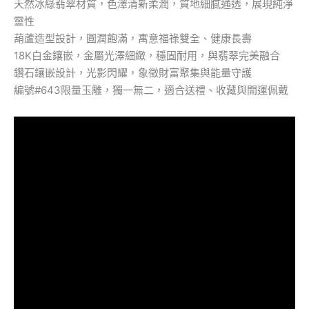
天然冰綠翡翠材質，色澤清新柔潤，質地細膩通透，展現純淨
靈性
葫蘆造型設計，圓潤飽滿，寓意福祿雙全、健康長壽
18K白金鑲嵌，金屬光澤細緻，穩固耐用，與翡翠完美融合
鑽石鑲嵌設計，光影閃耀，象徵財富聚集與能量守護
編號#643限量玉雕，獨一無二，適合送禮、收藏與開運佩戴