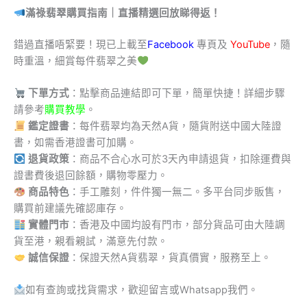
滿祿翡翠購買指南｜直播精選回放睇得返！
錯過直播唔緊要！現已上載至
Facebook
專頁及
YouTube
，隨
時重溫，細賞每件翡翠之美
下單方式
：點擊商品連結即可下單，簡單快捷！詳細步驟
請參考
購買教學
。
鑑定證書
：每件翡翠均為天然A貨，隨貨附送中國大陸證
書，如需香港證書可加購。
退貨政策
：商品不合心水可於3天內申請退貨，扣除運費與
證書費後退回餘額，購物零壓力。
商品特色
：手工雕刻，件件獨一無二。多平台同步販售，
購買前建議先確認庫存。
實體門市
：香港及中國均設有門市，部分貨品可由大陸調
貨至港，親看親試，滿意先付款。
誠信保證
：保證天然A貨翡翠，貨真價實，服務至上。
如有查詢或找貨需求，歡迎留言或Whatsapp我們。