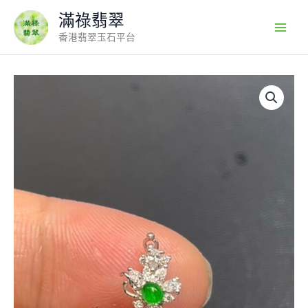
Skip
滿祿翡翠
to
香港翡翠玉石平台
content
翡
翠
葫
蘆
吊
墜
18K
白
金
鑲
嵌
鑽
石
點
綴
福
祿