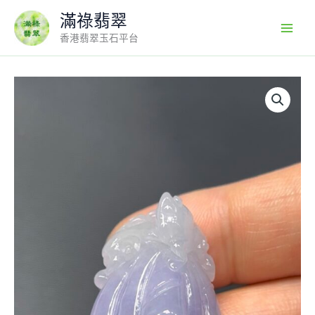
Skip
滿祿翡翠
to
香港翡翠玉石平台
content
翡
翠
蓮
蓬
｜
紫
羅
蘭
翡
翠
×
小
青
蛙
立
體
雕