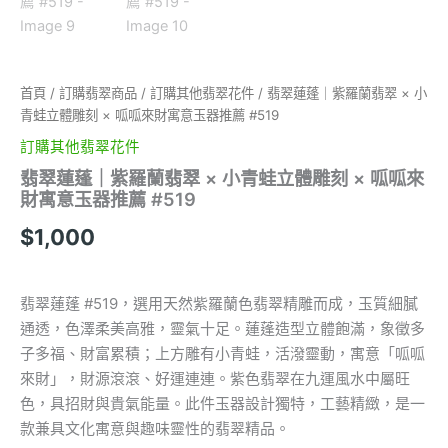
首頁
/
訂購翡翠商品
/
訂購其他翡翠花件
/ 翡翠蓮蓬｜紫羅蘭翡翠 × 小
青蛙立體雕刻 × 呱呱來財寓意玉器推薦 #519
訂購其他翡翠花件
翡翠蓮蓬｜紫羅蘭翡翠 × 小青蛙立體雕刻 × 呱呱來
財寓意玉器推薦 #519
$
1,000
翡翠蓮蓬 #519，選用天然紫羅蘭色翡翠精雕而成，玉質細膩
通透，色澤柔美高雅，靈氣十足。蓮蓬造型立體飽滿，象徵多
子多福、財富累積；上方雕有小青蛙，活潑靈動，寓意「呱呱
來財」，財源滾滾、好運連連。紫色翡翠在九運風水中屬旺
色，具招財與貴氣能量。此件玉器設計獨特，工藝精緻，是一
款兼具文化寓意與趣味靈性的翡翠精品。