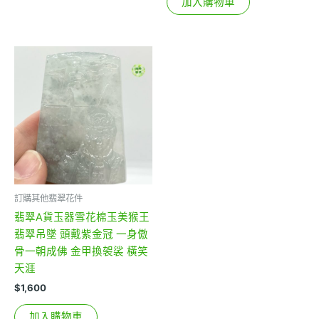
加入購物車
訂購其他翡翠花件
翡翠A貨玉器雪花棉玉美猴王
翡翠吊墜 頭戴紫金冠 一身傲
骨一朝成佛 金甲換袈裟 橫笑
天涯
$
1,600
加入購物車