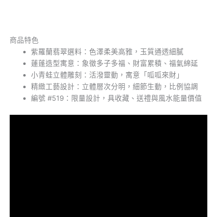
商品特色
紫羅蘭翡翠選料：色澤柔美高雅，玉質通透細膩
蓮蓬造型寓意：象徵多子多福、財富累積、福氣綿延
小青蛙立體雕刻：活潑靈動，寓意「呱呱來財」
精緻工藝設計：立體層次分明，細節生動，比例協調
編號 #519：限量設計，具收藏、送禮與風水能量價值