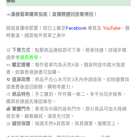
描述
📣
滿祿翡翠購買指南｜直播精選回放看得回！
錯過直播唔緊要！現已上載至
Facebook
專頁及
YouTube
，隨
時重溫，細賞每件翡翠之美💚
🛒
下單方式
：點擊商品連結即可下單，簡單快捷！詳細步驟
請參考
購買教學
。
📜
鑑定證書
：每件翡翠均為天然A貨，隨貨附送中國大陸證
書，如需香港證書可加購。
🔄
退貨政策
：商品不合心水可於3天內申請退貨，扣除運費與
證書費後退回餘額，購物零壓力。
🎨
商品特色
：手工雕刻，件件獨一無二。多平台同步販售，
購買前建議先確認庫存。
🏬
實體門市
：香港及中國均設有門市，部分貨品可由大陸調
貨至港，親看親試，滿意先付款。
🤝
誠信保證
：保證天然A貨翡翠，貨真價實，服務至上。