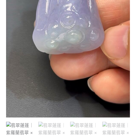
刻
×
呱
呱
來
財
寓
意
玉
器
推
薦
#519
數
量