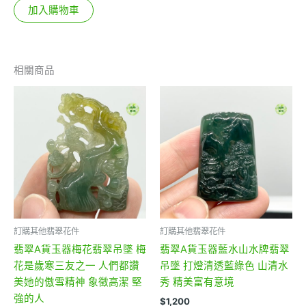
加入購物車
相關商品
訂購其他翡翠花件
訂購其他翡翠花件
翡翠A貨玉器梅花翡翠吊墜 梅
翡翠A貨玉器藍水山水牌翡翠
花是歲寒三友之一 人們都讚
吊墜 打燈清透藍綠色 山清水
美她的傲雪精神 象徵高潔 堅
秀 精美富有意境
強的人
$
1,200