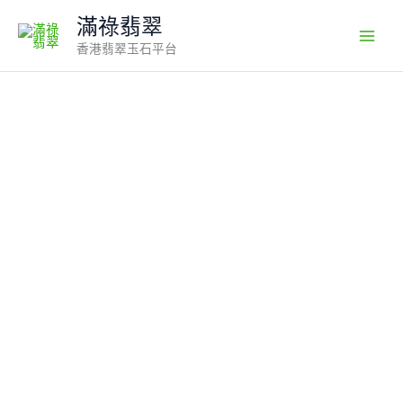
Skip
滿祿翡翠
to
香港翡翠玉石平台
content
翡
翠
觀
音
吊
墜
｜
冰
透
玉
料
×
綠
色
如
意
寶