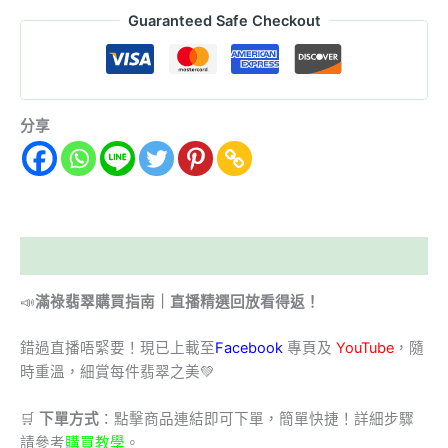
Guaranteed Safe Checkout
分享
描述
📣
滿祿翡翠購買指南｜直播精選回放看得返！
錯過直播唔緊要！現已上載至
Facebook
專頁及
YouTube
，隨
時重溫，細賞每件翡翠之美💚
🛒
下單方式
：點擊商品連結即可下單，簡單快捷！詳細步驟
請參考
購買教學
。