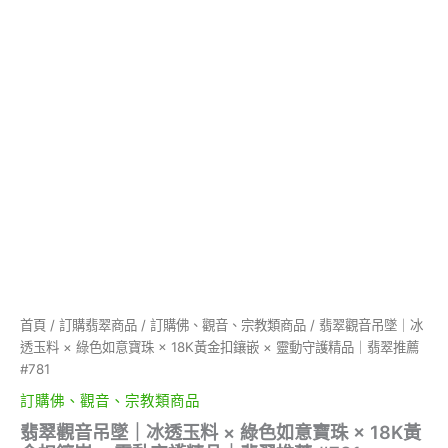
珠
×
18K
黃
金
扣
鑲
嵌
×
靈
動
守
護
精
品
｜
首頁
/
訂購翡翠商品
/
訂購佛、觀音、宗教類商品
/ 翡翠觀音吊墜｜冰
翡
透玉料 × 綠色如意寶珠 × 18K黃金扣鑲嵌 × 靈動守護精品｜翡翠推薦
翠
推
#781
薦
訂購佛、觀音、宗教類商品
#781
數
翡翠觀音吊墜｜冰透玉料 × 綠色如意寶珠 × 18K黃