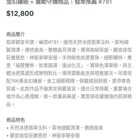
量
金扣鑲嵌 × 靈動守護精品｜翡翠推薦 #781
$
12,800
商品簡介
翡翠觀音吊墜，編號#781，選用天然冰透翡翠玉料，質地細
膩潤澤，通透度高，整體晶亮清澈，展現高級質感。觀音造型
莊嚴慈悲，神態寧靜安穩，手持綠色如意寶珠，細節獨特，寓
意「福慧雙修、如意圓滿、逢凶化吉」。寶珠色澤翠綠，與主
體冰透質感形成鮮明對比，增添靈動氣息與視覺層次。吊墜搭
配18K黃金扣鑲嵌，金工細節精緻，佩戴穩固舒適，更添尊貴
質感。此款作品不論男女佩戴皆宜，適合日常佩戴、重要場合
或作為心意禮贈，是一款兼具美感、寓意與收藏價值的翡翠精
品。
商品特色
• 天然冰透翡翠玉料，質地細膩潤澤，通透度高
• 觀音造型莊嚴慈悲，神態寧靜安穩