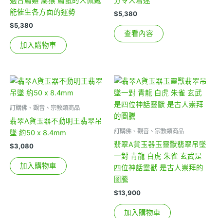
適合屬雞 屬猴 屬鼠的人佩戴
分令人着迷
能催生各方面的運勢
$
5,380
$
5,380
查看內容
加入購物車
訂購佛、觀音、宗教類商品
翡翠A貨玉器不動明王翡翠吊
訂購佛、觀音、宗教類商品
墜 約50 x 8.4mm
翡翠A貨玉器玉靈獸翡翠吊墜
$
3,080
一對 青龍 白虎 朱雀 玄武是
加入購物車
四位神話靈獸 是古人崇拜的
圖騰
$
13,900
加入購物車