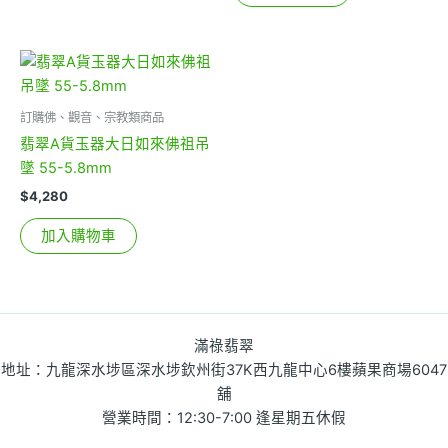
訂購佛、觀音、宗教類商品
翡翠A貨玉器大日如來佛祖吊
墜 55-5.8mm
$
4,280
加入購物車
滿祿翡翠
地址：九龍深水埗區深水埗欽州街37K西九龍中心6樓蘋果商場6047
舖
營業時間：12:30-7:00 逢星期五休假