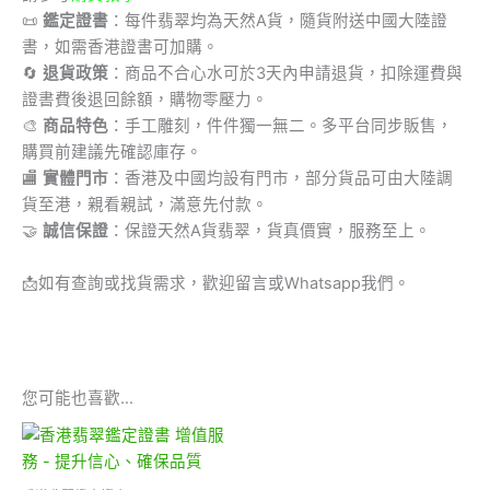
📜
鑑定證書
：每件翡翠均為天然A貨，隨貨附送中國大陸證
書，如需香港證書可加購。
🔄
退貨政策
：商品不合心水可於3天內申請退貨，扣除運費與
證書費後退回餘額，購物零壓力。
🎨
商品特色
：手工雕刻，件件獨一無二。多平台同步販售，
購買前建議先確認庫存。
🏬
實體門市
：香港及中國均設有門市，部分貨品可由大陸調
貨至港，親看親試，滿意先付款。
🤝
誠信保證
：保證天然A貨翡翠，貨真價實，服務至上。
📩
如有查詢或找貨需求，歡迎留言或Whatsapp我們。
您可能也喜歡…