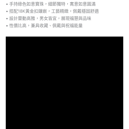
• 手持綠色如意寶珠，細節獨特，寓意如意圓滿
• 搭配18K黃金扣鑲嵌，工藝精緻，佩戴穩固舒適
• 設計靈動高雅，男女皆宜，展現福慧與品味
• 性價比高，兼具收藏、佩戴與祝福能量