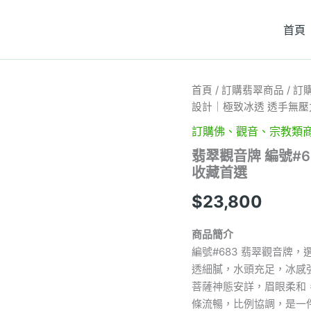
首頁
翡
首頁
/
訂購翡翠商品
/
訂
翠
設計｜極致冰透 透手無壓
觀
音
訂購佛、觀音、宗教類
牌
翡翠觀音牌 編號#
編
收藏首選
號
#683
$
23,800
｜
冰
味
商品簡介
十
編號#683 翡翠觀音牌
足
透細膩，水頭充足，冰感
大
件
菩薩神態安詳，眉眼柔和
設
條流暢，比例協調，是一
計