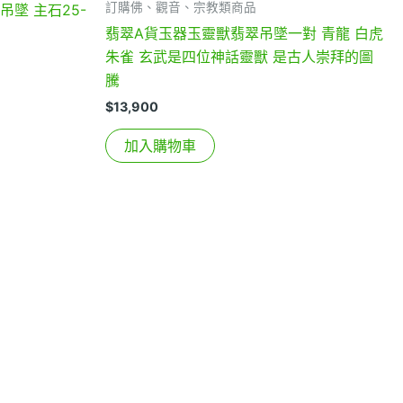
訂購佛、觀音、宗教類商品
吊墜 主石25-
翡翠A貨玉器玉靈獸翡翠吊墜一對 青龍 白虎
朱雀 玄武是四位神話靈獸 是古人崇拜的圖
騰
$
13,900
加入購物車