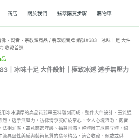
商店
關於我們
翡翠購買步驟
購物車
購佛、觀音、宗教類商品
/ 翡翠觀音牌 編號#683｜冰味十足 大件
力 收藏首選
商品
683｜冰味十足 大件設計｜極致冰透 透手無壓力
，選用冰味濃厚的高品質翡翠玉料雕刻而成，整件大件設計，玉質通
強烈，透手無壓力，彷彿清泉凝結於掌心，令人心境澄澈。觀音
，法相莊嚴，寓意慈悲守護、福慧圓滿。整體雕工厚裝立體，線
件兼具靈性美感與藝術氣質的翡翠精品，適合收藏、佩戴或供