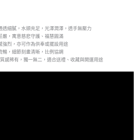
通透細膩，水頭充足，光澤潤澤，透手無壓力
莊嚴，寓意慈悲守護、福慧圓滿
感強烈，亦可作為供奉或擺設用途
流暢，細節刻畫清晰，比例協調
冰透質感稀有，獨一無二，適合送禮、收藏與開運用途