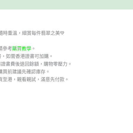
隨時重溫，細賞每件翡翠之美💚
請參考
購買教學
。
書，如需香港證書可加購。
與證書費後退回餘額，購物零壓力。
購買前建議先確認庫存。
貨至港，親看親試，滿意先付款。