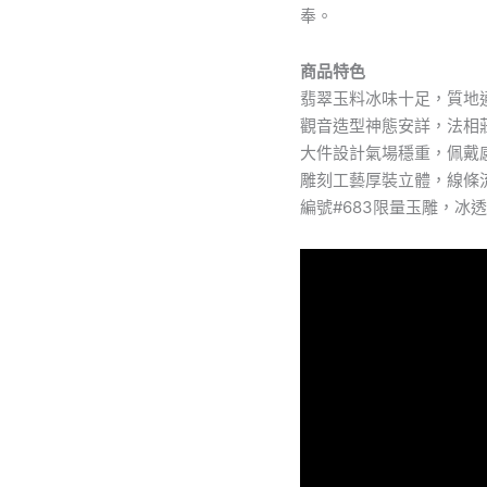
奉。
｜
極
致
商品特色
冰
翡翠玉料冰味十足，質地
透
觀音造型神態安詳，法相
透
手
大件設計氣場穩重，佩戴
無
雕刻工藝厚裝立體，線條
壓
編號#683限量玉雕，
力
收
藏
首
選
數
量