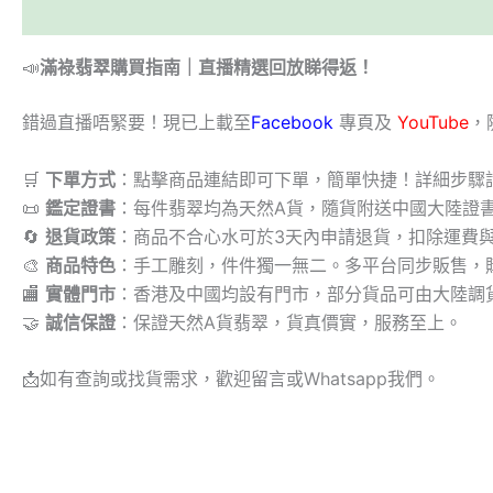
描述
📣
滿祿翡翠購買指南｜直播精選回放睇得返！
錯過直播唔緊要！現已上載至
Facebook
專頁及
YouTube
，
🛒
下單方式
：點擊商品連結即可下單，簡單快捷！詳細步驟
📜
鑑定證書
：每件翡翠均為天然A貨，隨貨附送中國大陸證
🔄
退貨政策
：商品不合心水可於3天內申請退貨，扣除運費
🎨
商品特色
：手工雕刻，件件獨一無二。多平台同步販售，
🏬
實體門市
：香港及中國均設有門市，部分貨品可由大陸調
🤝
誠信保證
：保證天然A貨翡翠，貨真價實，服務至上。
📩
如有查詢或找貨需求，歡迎留言或Whatsapp我們。