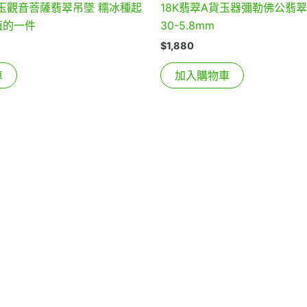
玉觀音菩薩翡翠吊墜 糯冰種起
18K翡翠A貨玉器彌勒佛公翡翠
值的一件
30-5.8mm
$
1,880
車
加入購物車