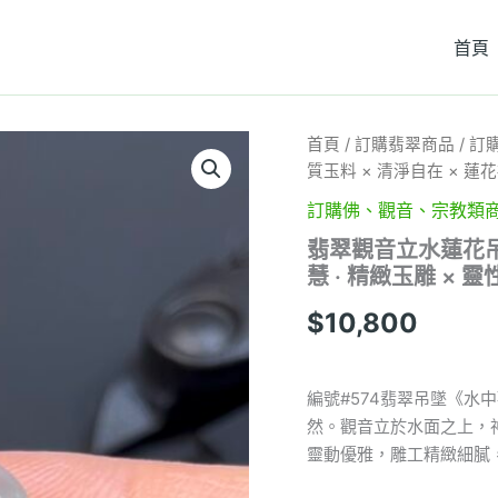
首頁
翡
首頁
/
訂購翡翠商品
/
訂
翠
質玉料 × 清淨自在 × 蓮花
觀
音
訂購佛、觀音、宗教類
立
翡翠觀音立水蓮花吊墜 
水
慧 · 精緻玉雕 × 
蓮
花
$
10,800
吊
墜
·
編
編號#574翡翠吊墜《
號
然。觀音立於水面之上，
#574
·
靈動優雅，雕工精緻細膩
高
質