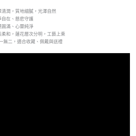
澤清潤，質地細膩，光澤自然
淨自在、慈悲守護
慧圓滿、心靈純淨
神態柔和，蓮花層次分明，工藝上乘
：獨一無二，適合收藏、佩戴與送禮