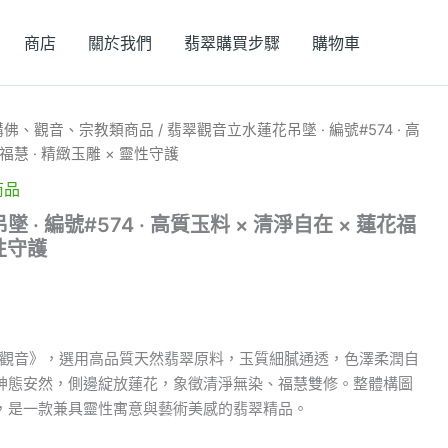
商店
關於我們
翡翠購買步驟
購物車
購佛、觀音、宗教類商品
/ 翡翠觀音立水蓮花吊墜 · 編號#574 · 高
福慧 · 精緻玉雕 × 靈性守護
商品
· 編號#574 · 高質玉料 × 清淨自在 × 蓮花福
靈性守護
水中觀音》，選用高品質天然翡翠原料，玉質細膩通透，色澤柔潤自
神態安然，側邊綻放蓮花，象徵清淨無染、福慧雙修。整體構圖
，是一款兼具靈性寓意與藝術美感的翡翠精品。