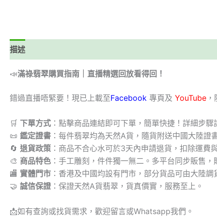
描述
📣
滿祿翡翠購買指南｜直播精選回放看得回！
錯過直播唔緊要！現已上載至
Facebook
專頁及
YouTube
，
🛒
下單方式
：點擊商品連結即可下單，簡單快捷！詳細步驟
📜
鑑定證書
：每件翡翠均為天然A貨，隨貨附送中國大陸證
🔄
退貨政策
：商品不合心水可於3天內申請退貨，扣除運費
🎨
商品特色
：手工雕刻，件件獨一無二。多平台同步販售，
🏬
實體門市
：香港及中國均設有門市，部分貨品可由大陸調
🤝
誠信保證
：保證天然A貨翡翠，貨真價實，服務至上。
📩
如有查詢或找貨需求，歡迎留言或Whatsapp我們。