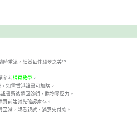
隨時重溫，細賞每件翡翠之美💚
請參考
購買教學
。
書，如需香港證書可加購。
與證書費後退回餘額，購物零壓力。
購買前建議先確認庫存。
貨至港，親看親試，滿意先付款。