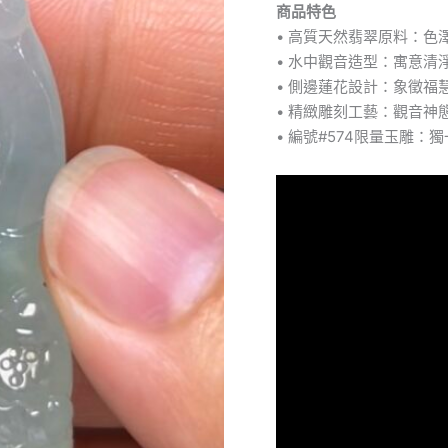
商品特色
玉
• 高質天然翡翠原料：色
料
×
• 水中觀音造型：寓意清
清
• 側邊蓮花設計：象徵福
淨
• 精緻雕刻工藝：觀音
自
• 編號#574限量玉雕
在
×
蓮
花
福
慧
·
精
緻
玉
雕
×
靈
性
守
護