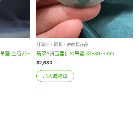
訂購佛、觀音、宗教類商品
吊墜 主石25-
翡翠A貨玉器佛公吊墜 37-38-6mm
$
2,680
加入購物車