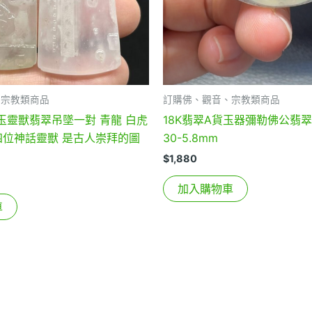
、宗教類商品
訂購佛、觀音、宗教類商品
玉靈獸翡翠吊墜一對 青龍 白虎
18K翡翠A貨玉器彌勒佛公翡翠
四位神話靈獸 是古人崇拜的圖
30-5.8mm
$
1,880
加入購物車
車