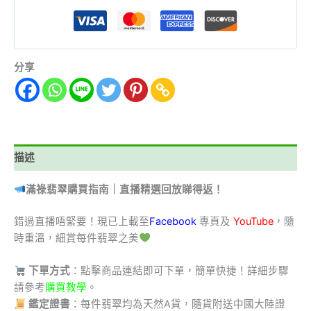
分享
描述
滿祿翡翠購買指南｜直播精選回放睇得返！
錯過直播唔緊要！現已上載至
Facebook
專頁及
YouTube
，隨
時重溫，細賞每件翡翠之美
下單方式
：點擊商品連結即可下單，簡單快捷！詳細步驟
請參考
購買教學
。
鑑定證書
：每件翡翠均為天然A貨，隨貨附送中國大陸證