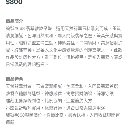
$
800
商品簡介
編號#668 翡翠貔貅吊墜，選用天然翡翠玉料雕刻而成，玉質
清潤細膩，色澤自然柔和，屬入門級翡翠之選，兼具美感與實
用性。貔貅造型立體生動，神態威猛，口開納財，寓意招財進
寶、辟邪守護，是華人文化中最受歡迎的開運靈獸之一。此款
作品設計簡約大方，雕工到位，價格親民，是初入翡翠收藏或
日常佩戴的理想選擇。
商品特色
天然翡翠材質，玉質清潤細膩，色澤柔和，入門級翡翠首選
貔貅立體雕刻造型，神態威猛，寓意招財納福、辟邪守護
雕刻工藝線條到位，比例協調，造型簡約大方
吊墜設計輕巧實用，佩戴舒適，適合日常與開運用途
編號#668親民價位，性價比高，適合送禮、入門收藏與開運
佩戴