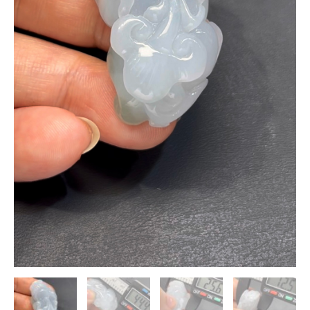
翡
翠
｜
親
民
價
收
藏
推
薦
數
量