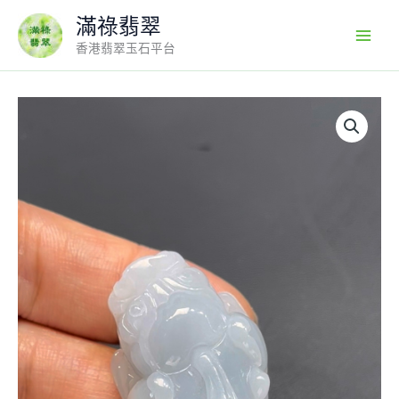
Skip
滿祿翡翠
to
香港翡翠玉石平台
content
翡
翠
貔
貅
吊
墜
編
號
#668
｜
招
財
首
選
入
門
級