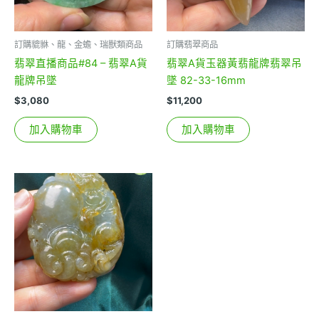
訂購貔貅、龍、金蟾、瑞獸類商品
訂購翡翠商品
翡翠直播商品#84 – 翡翠A貨
翡翠A貨玉器黃翡龍牌翡翠吊
龍牌吊墜
墜 82-33-16mm
$
3,080
$
11,200
加入購物車
加入購物車