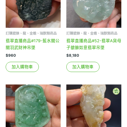
訂購貔貅、龍、金蟾、瑞獸類商品
訂購貔貅、龍、金蟾、瑞獸類商品
翡翠直播商品#179-藍水關公
翡翠直播商品#52-翡翠A貨母
關羽武財神吊墜
子貔貅如意翡翠吊墜
$
960
$
8,180
加入購物車
加入購物車