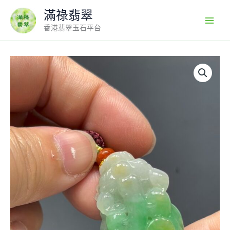
Skip
滿祿翡翠
to
香港翡翠玉石平台
content
翡
翠
貔
貅
｜
淺
黃
淺
綠
對
比
色
×
飽
滿
厚
實