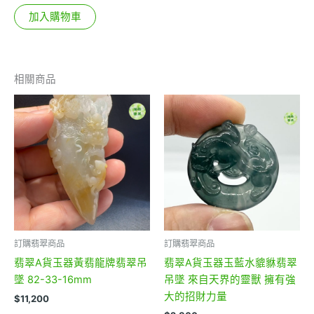
加入購物車
相關商品
訂購翡翠商品
訂購翡翠商品
翡翠A貨玉器黃翡龍牌翡翠吊
翡翠A貨玉器玉藍水貔貅翡翠
墜 82-33-16mm
吊墜 來自天界的靈獸 擁有強
大的招財力量
$
11,200