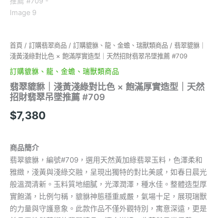
首頁
/
訂購翡翠商品
/
訂購貔貅、龍、金蟾、瑞獸類商品
/ 翡翠貔貅｜
淺黃淺綠對比色 × 飽滿厚實造型｜天然招財翡翠吊墜推薦 #709
訂購貔貅、龍、金蟾、瑞獸類商品
翡翠貔貅｜淺黃淺綠對比色 × 飽滿厚實造型｜天然
招財翡翠吊墜推薦 #709
$
7,380
商品簡介
翡翠貔貅，編號#709，選用天然黃加綠翡翠玉料，色澤柔和
雅緻，淺黃與淺綠交融，呈現出獨特的對比美感，如春日晨光
般溫潤清新。玉料質地細膩，光澤潤澤，種水佳。整體造型厚
實飽滿，比例勻稱，貔貅神態穩重威嚴，氣場十足，展現瑞獸
的力量與守護意象。此款作品不僅外觀特別，寓意深遠，更是