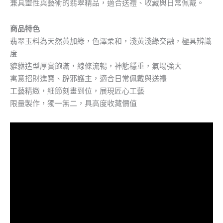
兼具靈性與藝術的翡翠精品，適合送禮、收藏與日常佩戴。
商品特色
翡翠玉料為天然黃加綠，色澤柔和，淺黃淺綠交融，極具辨識
度
貔貅造型厚實飽滿，線條流暢，神態穩重，氣場強大
寓意招財進寶、辟邪護主，適合日常佩戴與送禮
工藝精緻，細節刻畫到位，展現匠心工藝
限量製作，獨一無二，具高度收藏價值