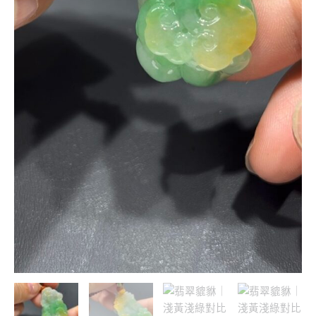
造
型
｜
天
然
招
財
翡
翠
吊
墜
推
薦
#709
數
量