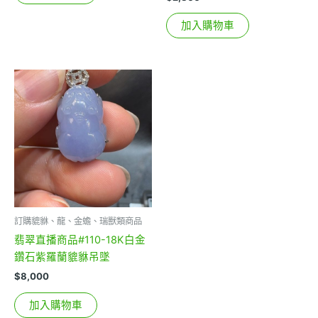
加入購物車
訂購貔貅、龍、金蟾、瑞獸類商品
翡翠直播商品#110-18K白金
鑽石紫羅蘭貔貅吊墜
$
8,000
加入購物車