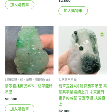
$
2,800
加入購物車
加入購物車
訂購貔貅、龍、金蟾、瑞獸類商品
訂購翡翠商品
翡翠直播商品#75 – 翡翠龍牌
翡翠玉器A貨龍牌翡翠吊墜 寓
吊墜
意其事業繼續上升 未來擁有
更多的威望 官運亨通 扶搖直
$
6,600
上
加入購物車
$
2,800