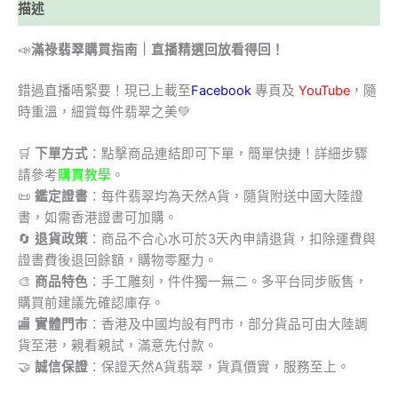
描述
📣
滿祿翡翠購買指南｜直播精選回放看得回！
錯過直播唔緊要！現已上載至
Facebook
專頁及
YouTube
，隨
時重溫，細賞每件翡翠之美💚
🛒
下單方式
：點擊商品連結即可下單，簡單快捷！詳細步驟
請參考
購買教學
。
📜
鑑定證書
：每件翡翠均為天然A貨，隨貨附送中國大陸證
書，如需香港證書可加購。
🔄
退貨政策
：商品不合心水可於3天內申請退貨，扣除運費與
證書費後退回餘額，購物零壓力。
🎨
商品特色
：手工雕刻，件件獨一無二。多平台同步販售，
購買前建議先確認庫存。
🏬
實體門市
：香港及中國均設有門市，部分貨品可由大陸調
貨至港，親看親試，滿意先付款。
🤝
誠信保證
：保證天然A貨翡翠，貨真價實，服務至上。