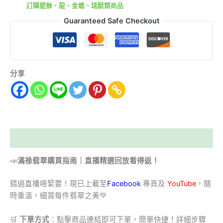
分類:
訂購貔貅、龍、金蟾、瑞獸類商品
Guaranteed Safe Checkout
分享
描述
📣
滿祿翡翠購買指南｜直播精選回放看得返！
錯過直播唔緊要！現已上載至
Facebook
專頁及
YouTube
，隨
時重溫，細賞每件翡翠之美💚
🛒
下單方式
：點擊商品連結即可下單，簡單快捷！詳細步驟