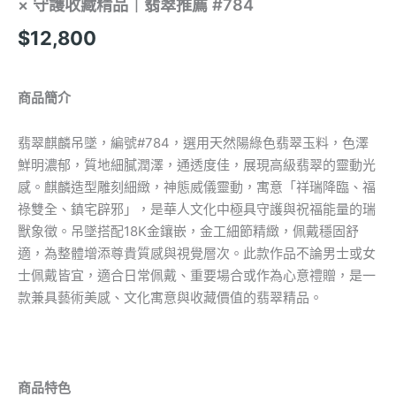
× 守護收藏精品｜翡翠推薦 #784
$
12,800
商品簡介
翡翠麒麟吊墜，編號#784，選用天然陽綠色翡翠玉料，色澤
鮮明濃郁，質地細膩潤澤，通透度佳，展現高級翡翠的靈動光
感。麒麟造型雕刻細緻，神態威儀靈動，寓意「祥瑞降臨、福
祿雙全、鎮宅辟邪」，是華人文化中極具守護與祝福能量的瑞
獸象徵。吊墜搭配18K金鑲嵌，金工細節精緻，佩戴穩固舒
適，為整體增添尊貴質感與視覺層次。此款作品不論男士或女
士佩戴皆宜，適合日常佩戴、重要場合或作為心意禮贈，是一
款兼具藝術美感、文化寓意與收藏價值的翡翠精品。
商品特色