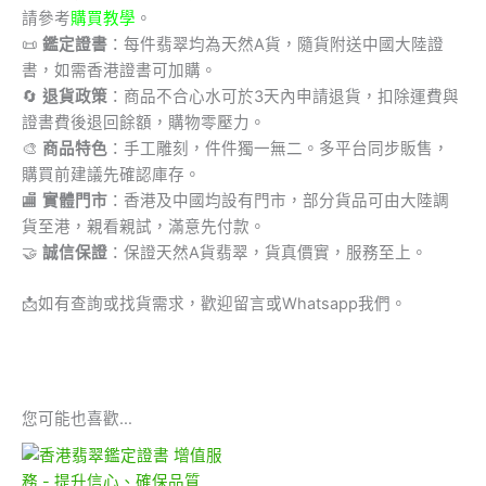
請參考
購買教學
。
📜
鑑定證書
：每件翡翠均為天然A貨，隨貨附送中國大陸證
書，如需香港證書可加購。
🔄
退貨政策
：商品不合心水可於3天內申請退貨，扣除運費與
證書費後退回餘額，購物零壓力。
🎨
商品特色
：手工雕刻，件件獨一無二。多平台同步販售，
購買前建議先確認庫存。
🏬
實體門市
：香港及中國均設有門市，部分貨品可由大陸調
貨至港，親看親試，滿意先付款。
🤝
誠信保證
：保證天然A貨翡翠，貨真價實，服務至上。
📩
如有查詢或找貨需求，歡迎留言或Whatsapp我們。
您可能也喜歡…