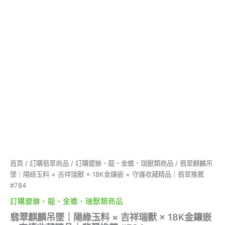
18K
金
鑲
嵌
×
守
護
收
藏
精
品
｜
翡
翠
推
薦
首頁
/
訂購翡翠商品
/
訂購貔貅、龍、金蟾、瑞獸類商品
/ 翡翠麒麟吊
#784
墜｜陽綠玉料 × 吉祥瑞獸 × 18K金鑲嵌 × 守護收藏精品｜翡翠推薦
數
量
#784
訂購貔貅、龍、金蟾、瑞獸類商品
翡翠麒麟吊墜｜陽綠玉料 × 吉祥瑞獸 × 18K金鑲嵌