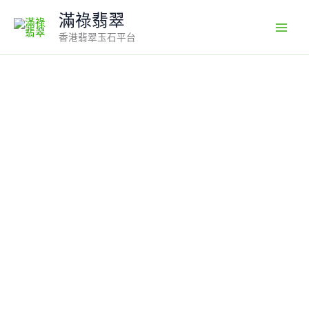
Skip
滿祿翡翠
to
香港翡翠玉石平台
content
翡
翠
麒
麟
吊
墜
｜
陽
綠
玉
料
×
吉
祥
瑞
獸
×