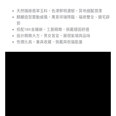
天然陽綠翡翠玉料，色澤鮮明濃郁，質地細膩潤澤
麒麟造型靈動威儀，寓意祥瑞降臨、福祿雙全、鎮宅辟
邪
搭配18K金鑲嵌，工藝精緻，佩戴穩固舒適
設計精緻大方，男女皆宜，展現氣場與品味
性價比高，兼具收藏、佩戴與祝福能量