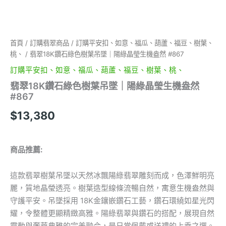
機
盎
然
#867
首頁
/
訂購翡翠商品
/
訂購平安扣、如意、福瓜、葫蘆、福豆、樹葉、
數
桃、
/ 翡翠18K鑽石綠色樹葉吊墜｜陽綠晶瑩生機盎然 #867
量
訂購平安扣、如意、福瓜、葫蘆、福豆、樹葉、桃、
翡翠18K鑽石綠色樹葉吊墜｜陽綠晶瑩生機盎然
#867
$
13,380
商品推薦:
這款翡翠樹葉吊墜以天然冰飄陽綠翡翠雕刻而成，色澤鮮明亮
麗，質地晶瑩透亮。樹葉造型線條流暢自然，寓意生機盎然與
守護平安。吊墜採用 18K金鑲嵌鑽石工藝，鑽石環繞如星光閃
耀，令整體更顯精緻高雅。陽綠翡翠與鑽石的搭配，展現自然
靈動與奢華典雅的完美融合，是日常佩戴或送禮的上乘之選。