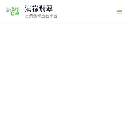
Skip
滿祿翡翠
to
香港翡翠玉石平台
content
翡
翠
18K
鑽
石
綠
色
樹
葉
吊
墜
｜
陽
綠
晶
瑩
生