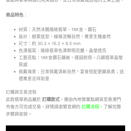
商品特色
：
材質：天然冰飄陽綠翡翠、18K金、鑽石
設計：樹葉造型，線條流暢自然，寓意生機盎然
尺寸：約 30.3 × 16.2 × 8.5 mm
色澤描寫：陽綠翡翠色澤鮮明亮麗，晶瑩透亮
工藝亮點：18K金鑽石鑲嵌，穩固耐用，凸顯翡翠晶瑩
質感
佩戴場景：日常佩戴清新自然，宴會搭配更顯高貴；送
禮寓意吉祥如意
訂購與交易流程
此款翡翠商品屬於
訂購款式
，需由內地營業點調貨至香港門
市後方可完成交易。詳情請瀏覽官網的
訂購流程
，
了解完整
步驟與安排。