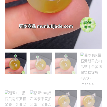
福
祿
守
護
#870
數
量