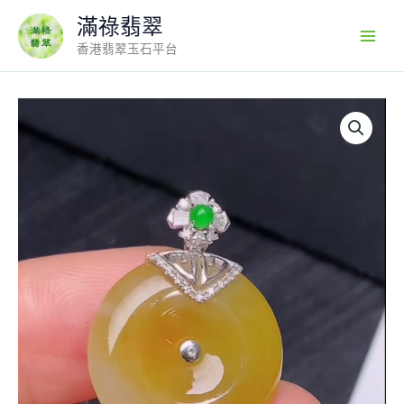
Skip
滿祿翡翠
to
香港翡翠玉石平台
content
翡
翠
18K
鑽
石
黃
翡
平
安
扣
吊
墜
｜
金
黃
溫
潤