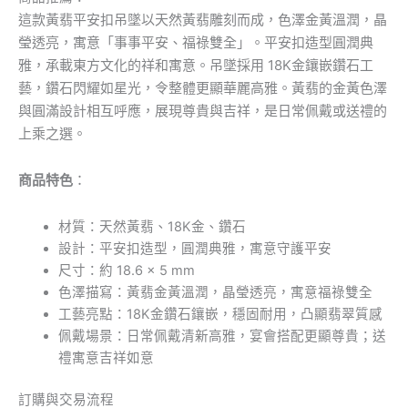
這款黃翡平安扣吊墜以天然黃翡雕刻而成，色澤金黃溫潤，晶
瑩透亮，寓意「事事平安、福祿雙全」。平安扣造型圓潤典
雅，承載東方文化的祥和寓意。吊墜採用 18K金鑲嵌鑽石工
藝，鑽石閃耀如星光，令整體更顯華麗高雅。黃翡的金黃色澤
與圓滿設計相互呼應，展現尊貴與吉祥，是日常佩戴或送禮的
上乘之選。
商品特色
：
材質：天然黃翡、18K金、鑽石
設計：平安扣造型，圓潤典雅，寓意守護平安
尺寸：約 18.6 × 5 mm
色澤描寫：黃翡金黃溫潤，晶瑩透亮，寓意福祿雙全
工藝亮點：18K金鑽石鑲嵌，穩固耐用，凸顯翡翠質感
佩戴場景：日常佩戴清新高雅，宴會搭配更顯尊貴；送
禮寓意吉祥如意
訂購與交易流程