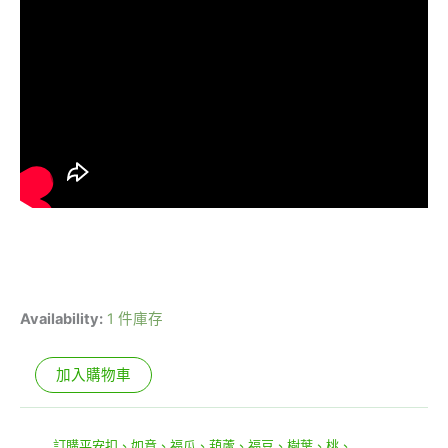
Availability:
1 件庫存
加入購物車
貨號:
870
分類:
訂購平安扣、如意、福瓜、葫蘆、福豆、樹葉、桃、