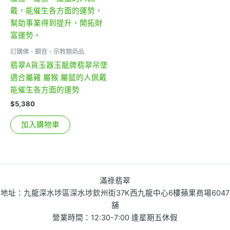
訂購佛、觀音、宗教類商品
翡翠A貨玉器玉龍牌翡翠吊墜
適合屬雞 屬猴 屬鼠的人佩戴
能催生各方面的運勢
$
5,380
加入購物車
滿祿翡翠
地址：九龍深水埗區深水埗欽州街37K西九龍中心6樓蘋果商場6047
舖
營業時間：12:30-7:00 逢星期五休假