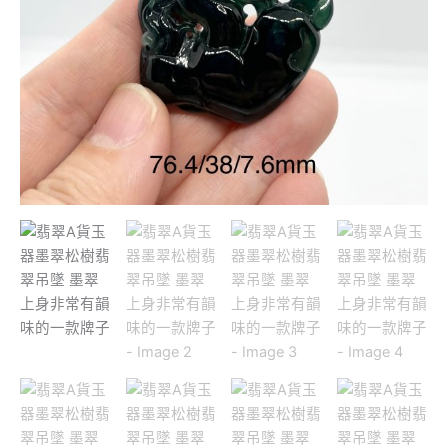
身
非
常
有
韻
味
的
一
款
牌
子
數
量