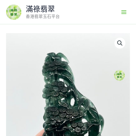
Skip
滿祿翡翠
to
香港翡翠玉石平台
content
翡
翠
A
貨
玉
器
墨
翠
松
樹
翡
翠
吊
墜
墨
翠
上