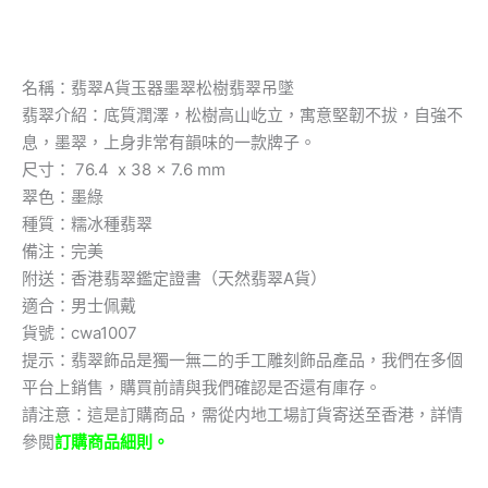
名稱：翡翠A貨玉器墨翠松樹翡翠吊墜
翡翠介紹：底質潤澤，松樹高山屹立，寓意堅韌不拔，自強不
息，墨翠，上身非常有韻味的一款牌子。
尺寸： 76.4 x 38 x 7.6 mm
翠色：墨綠
種質：糯冰種翡翠
備注：完美
附送：香港翡翠鑑定證書（天然翡翠A貨）
適合：男士佩戴
貨號：cwa1007
提示：翡翠飾品是獨一無二的手工雕刻飾品產品，我們在多個
平台上銷售，購買前請與我們確認是否還有庫存。
請注意：這是訂購商品，需從内地工場訂貨寄送至香港，詳情
參閲
訂購商品細則。