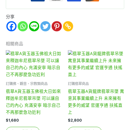
分享
相關商品
訂購佛、觀音、宗教類商品
訂購翡翠商品
翡翠A貨玉器玉佛祖大日如來
翡翠玉器A貨龍牌翡翠吊墜 寓
釋迦牟尼翡翠吊墜 可以讓自
意其事業繼續上升 未來擁有
己的內心 充滿安寧 暗示自己
更多的威望 官運亨通 扶搖直
不再那麼急功近利
上
$
1,680
$
2,800