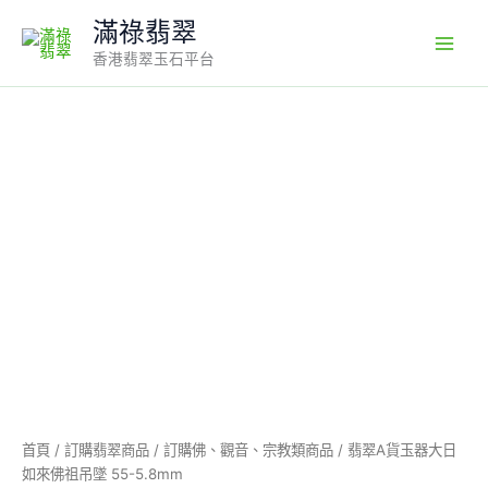
Skip
滿祿翡翠
to
香港翡翠玉石平台
content
翡
翠
A
貨
玉
器
大
日
如
來
佛
祖
吊
墜
55-
首頁
/
訂購翡翠商品
/
訂購佛、觀音、宗教類商品
/ 翡翠A貨玉器大日
5.8mm
如來佛祖吊墜 55-5.8mm
數