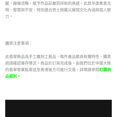
膩，線條流暢，賦予作品莊嚴而祥和的美感。此款吊墜寓意光
明、智慧與平安，特別適合男士佩戴以展現文化內涵與個人魅
力。
購買注意事項：
此翡翠飾品為手工雕刻工藝品，每件產品都具有獨特性，購買
前請確認庫存情況。商品於訂貨完成後，由我們位於中國大陸
的翡翠營業點寄送至香港後方可進行交易。詳情請參閱
訂購商
品細則。