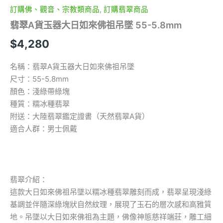
量
訂購佛、觀音、宗教類商品
,
訂購翡翠商品
翡翠A貨玉器大日如來佛祖吊墜 55-5.8mm
$
4,280
名稱：翡翠A貨玉器大日如來佛祖吊墜
尺寸：55-5.8mm
顏色：淺綠帶綠塊
種質：糯冰種翡翠
附送：大陸翡翠鑑定證書（天然翡翠A貨）
適合人群：男士佩戴
翡翠介紹：
這款大日如來佛祖吊墜以糯冰種翡翠雕刻而成，翡翠呈現淺綠
基調並伴隨深綠塊狀自然紋理，展現了玉石的層次感和高雅質
地。吊墜以大日如來佛祖為主題，佛像神態慈祥端莊，雕工細