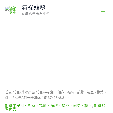
Skip
滿祿翡翠
to
香港翡翠玉石平台
content
翡
翠
A
貨
玉
器
如
意
吊
墜
37-
25-
8.3mm
首頁
/
訂購翡翠商品
/
訂購平安扣、如意、福瓜、葫蘆、福豆、樹葉、
數
桃、
/ 翡翠A貨玉器如意吊墜 37-25-8.3mm
量
訂購平安扣、如意、福瓜、葫蘆、福豆、樹葉、桃、
,
訂購翡
翠商品