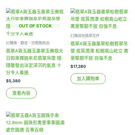
OUT OF STOCK
訂購其他翡翠花件
訂購佛、觀音、宗教類商品
翡翠A貨玉器墨翠松樹翡翠吊
翡翠A貨玉器玉墨翠玉佛祖大
墜 底質潤澤 松樹高山屹立 寓
日如來釋迦牟尼翡翠吊墜 隱
意堅韌不拔 自強不息
隱散發出淡定深沉的氣息 十
$
17,280
分令人着迷
加入購物車
$
5,380
查看內容