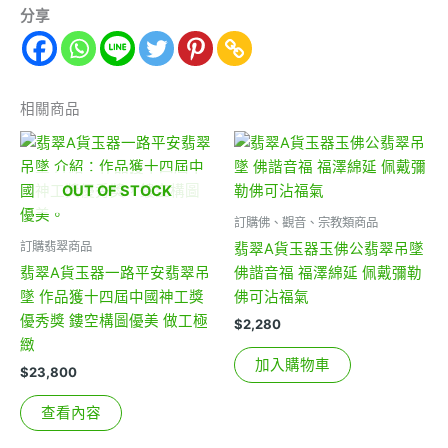
分享
相關商品
OUT OF STOCK
訂購佛、觀音、宗教類商品
訂購翡翠商品
翡翠A貨玉器玉佛公翡翠吊墜
翡翠A貨玉器一路平安翡翠吊
佛諧音福 福澤綿延 佩戴彌勒
墜 作品獲十四屆中國神工獎
佛可沾福氣
優秀獎 鏤空構圖優美 做工極
$
2,280
緻
加入購物車
$
23,800
查看內容