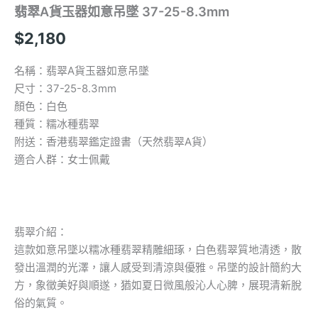
翡翠A貨玉器如意吊墜 37-25-8.3mm
$
2,180
名稱：翡翠A貨玉器如意吊墜
尺寸：37-25-8.3mm
顏色：白色
種質：糯冰種翡翠
附送：香港翡翠鑑定證書（天然翡翠A貨）
適合人群：女士佩戴
翡翠介紹：
這款如意吊墜以糯冰種翡翠精雕細琢，白色翡翠質地清透，散
發出溫潤的光澤，讓人感受到清涼與優雅。吊墜的設計簡約大
方，象徵美好與順遂，猶如夏日微風般沁人心脾，展現清新脫
俗的氣質。