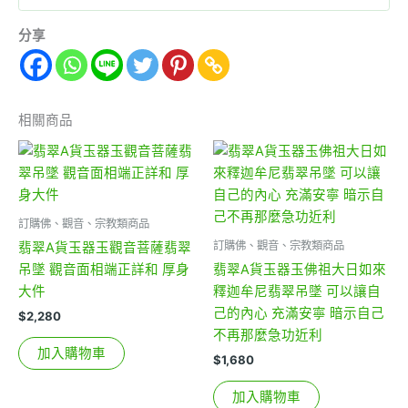
分享
相關商品
訂購佛、觀音、宗教類商品
訂購佛、觀音、宗教類商品
翡翠A貨玉器玉觀音菩薩翡翠
吊墜 觀音面相端正詳和 厚身
翡翠A貨玉器玉佛祖大日如來
大件
釋迦牟尼翡翠吊墜 可以讓自
己的內心 充滿安寧 暗示自己
$
2,280
不再那麼急功近利
加入購物車
$
1,680
加入購物車