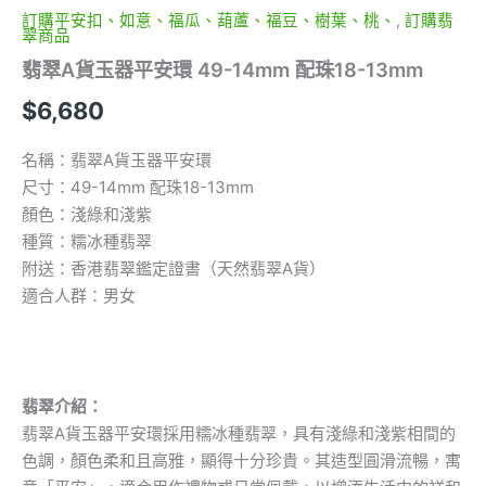
訂購平安扣、如意、福瓜、葫蘆、福豆、樹葉、桃、
,
訂購翡
翠商品
翡翠A貨玉器平安環 49-14mm 配珠18-13mm
$
6,680
名稱：翡翠A貨玉器平安環
尺寸：49-14mm 配珠18-13mm
顏色：淺綠和淺紫
種質：糯冰種翡翠
附送：香港翡翠鑑定證書（天然翡翠A貨）
適合人群：男女
翡翠介紹：
翡翠A貨玉器平安環採用糯冰種翡翠，具有淺綠和淺紫相間的
色調，顏色柔和且高雅，顯得十分珍貴。其造型圓滑流暢，寓