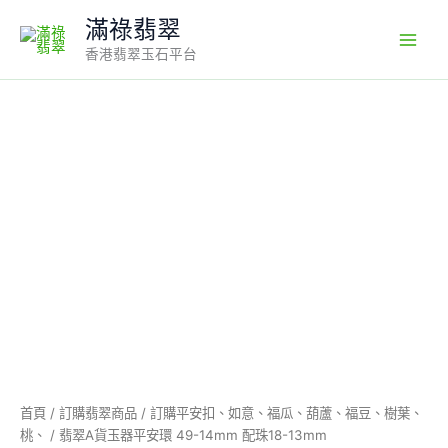
Skip
滿祿翡翠
to
香港翡翠玉石平台
content
翡
翠
A
貨
玉
器
平
安
環
49-
14mm
配
珠
18-
13mm
首頁
/
訂購翡翠商品
/
訂購平安扣、如意、福瓜、葫蘆、福豆、樹葉、
數
桃、
/ 翡翠A貨玉器平安環 49-14mm 配珠18-13mm
量