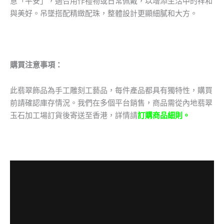
意「平安」，適合用作禮物或日常佩戴，以增添生活中的祥和
與美好。吊墜搭配精緻配珠，整體設計更顯細膩和大方。
購買注意事項：
此翡翠飾品為手工雕刻工藝品，每件產品都具有獨特性，購買
前請確認庫存情況。我們在多個平台銷售，商品需從內地翡翠
玉石加工場訂貨後寄送至香港，詳情請
訂購商品細則。