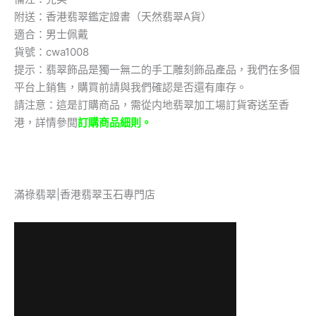
量
附送：香港翡翠鑑定證書（天然翡翠A貨）
適合：男士佩戴
貨號：cwa1008
提示：翡翠飾品是獨一無二的手工雕刻飾品產品，我們在多個
平台上銷售，購買前請與我們確認是否還有庫存。
請注意：這是訂購商品，需從内地翡翠加工場訂貨寄送至香
港，詳情參閲
訂購商品細則。
滿祿翡翠|香港翡翠玉石專門店