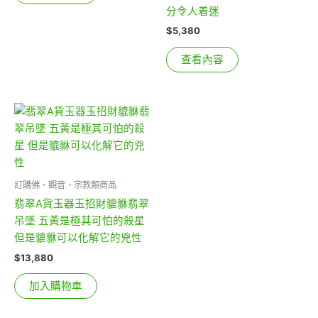
分令人着迷
$
5,380
查看內容
訂購佛、觀音、宗教類商品
翡翠A貨玉器玉招財貔貅翡翠
吊墜 五黃是極其可怕的殺星
但是貔貅可以化解它的兇性
$
13,880
加入購物車