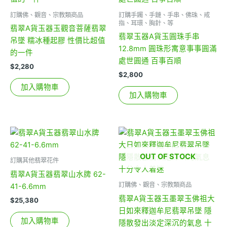
訂購佛、觀音、宗教類商品
訂購手鐲、手鏈、手串、佛珠、戒
指、耳環、胸針、等
翡翠A貨玉器玉觀音菩薩翡翠
翡翠玉器A貨玉圓珠手串
吊墜 糯冰種起膠 性價比超值
12.8mm 圓珠形寓意事事圓滿
的一件
處世圓通 百事百順
$
2,280
$
2,800
加入購物車
加入購物車
OUT OF STOCK
訂購其他翡翠花件
翡翠A貨玉器翡翠山水牌 62-
訂購佛、觀音、宗教類商品
41-6.6mm
翡翠A貨玉器玉墨翠玉佛祖大
$
25,380
日如來釋迦牟尼翡翠吊墜 隱
加入購物車
隱散發出淡定深沉的氣息 十