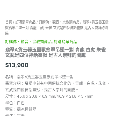
白
虎
朱
雀
首頁
/
訂購翡翠商品
/
訂購佛、觀音、宗教類商品
/ 翡翠A貨玉器玉靈
玄
獸翡翠吊墜一對 青龍 白虎 朱雀 玄武是四位神話靈獸 是古人崇拜的圖
武
是
騰
四
訂購佛、觀音、宗教類商品
,
訂購翡翠商品
位
神
翡翠A貨玉器玉靈獸翡翠吊墜一對 青龍 白虎 朱雀
話
玄武是四位神話靈獸 是古人崇拜的圖騰
靈
$
13,900
獸
是
古
名稱：翡翠A貨玉器玉靈獸翡翠吊墜一對
人
翡翠介紹：吊墜中刻有中國傳統文化的，青龍、白虎、朱雀、
崇
玄武是四位神話靈獸，是古人崇拜的圖騰。
拜
的
尺寸：45.6 x 20.8 x 6.9 mm/46.9 x 21.8 x 5.7mm
圖
翠色：白色
騰
種質：糯冰種翡翠
數
備注：完美