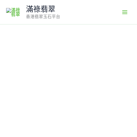
Skip
滿祿翡翠
to
香港翡翠玉石平台
content
翡
翠
A
貨
玉
器
玉
靈
獸
翡
翠
吊
墜
一
對
青
龍