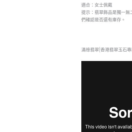
適合：女士佩戴
投
足
提示：翡翠飾品是獨一無
間
們確認是否還有庫存。
盡
顯
高
貴
與
滿祿翡翠|香港翡翠玉石專
典
雅
之
氣
數
量