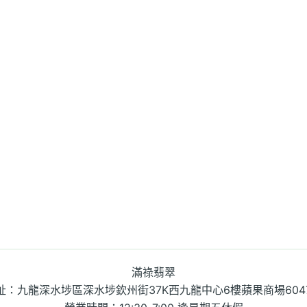
滿祿翡翠
址：九龍深水埗區深水埗欽州街37K西九龍中心6樓蘋果商場604