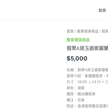
首頁
翡
首頁
/
翡翠現貨商品
/ 
翠
翡翠現貨商品
A
貨
翡翠A貨玉器紫羅
玉
器
$
5,000
紫
羅
蘭
名稱：翡翠A貨玉器紫羅
龍
翡翠介紹：紫羅蘭翡翠，
牌
尺寸：36.95 x 24.15 x 1
翡
翠色：淺紫
翠
吊
種質：糯冰種翡翠
墜
備注：完美
舉
附送：香港翡翠鑑定證書SC
手