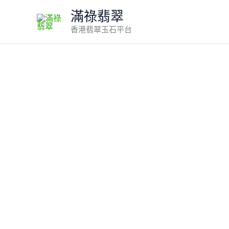
Skip
滿祿翡翠
to
香港翡翠玉石平台
content