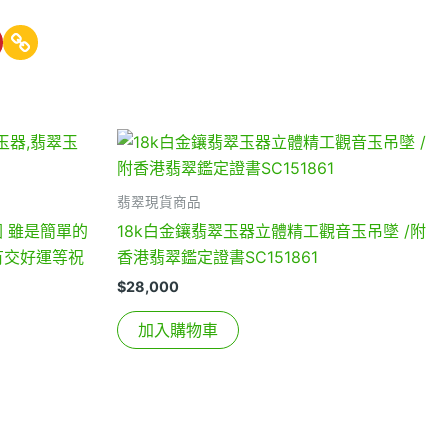
翡翠現貨商品
圈 雖是簡單的
18k白金鑲翡翠玉器立體精工觀音玉吊墜 /附
有交好運等祝
香港翡翠鑑定證書SC151861
$
28,000
加入購物車