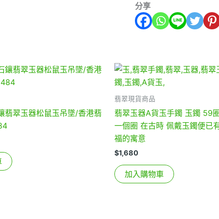
分享
翡翠現貨商品
石鑲翡翠玉器松鼠玉吊墜/香港翡
翡翠玉器A貨玉手鐲 玉鐲 59
84
一個圈 在古時 佩戴玉鐲便已
福的寓意
$
1,680
車
加入購物車