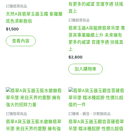
訂購翡翠商品
天然A貨翡翠玉器玉鐲 紫羅蘭
訂購翡翠商品
底色清新脫俗
翡翠玉器A貨龍牌翡翠吊墜 寓
$
1,500
意其事業繼續上升 未來擁有
查看內容
更多的威望 官運亨通 扶搖直
上
$
2,800
加入購物車
訂購翡翠商品
訂購佛、觀音、宗教類商品
翡翠A貨玉器玉藍水貔貅翡翠
翡翠A貨玉器玉觀音菩薩翡翠
吊墜 來自天界的靈獸 擁有強
吊墜 糯冰種起膠 性價比超值