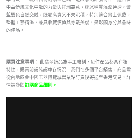
中華傳統文化中龍的力量與祥瑞寓意。糯冰種質溫潤通透，紫
藍雙色自然交融，既顯高貴又不失沉穩，特別適合男士佩戴。
整體工藝精湛，兼具收藏價值與穿戴美感，是彰顯身分與品味
的佳品。
購買注意事項
： 此翡翠飾品為手工雕刻，每件產品都具有獨
特性，購買前請確認庫存情況。我們在多個平台銷售，商品需
從內地四會中國玉器博覽城營業點訂貨後寄送至香港交易，詳
情請參閱
訂購商品細則。