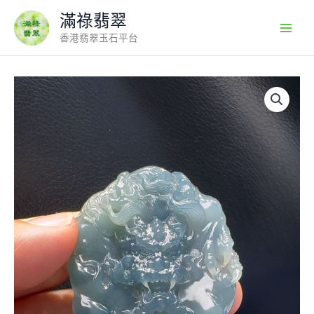
Skip
滿祿翡翠
to
香港翡翠玉石平台
content
翡
翠
A
貨
玉
器
紫
羅
蘭
龍
牌
翡
翠
吊
墜
69-
45-