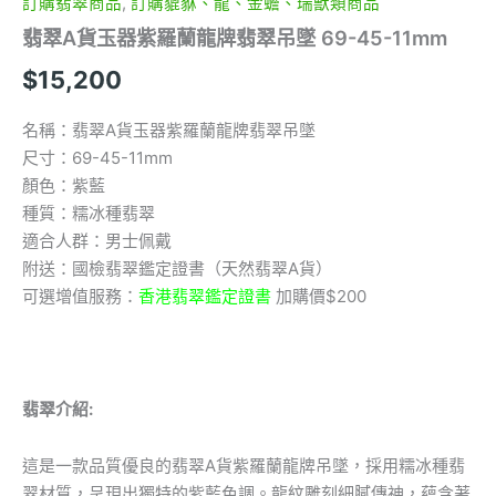
訂購翡翠商品
,
訂購貔貅、龍、金蟾、瑞獸類商品
翡翠A貨玉器紫羅蘭龍牌翡翠吊墜 69-45-11mm
$
15,200
名稱：翡翠A貨玉器紫羅蘭龍牌翡翠吊墜
尺寸：69-45-11mm
顏色：紫藍
種質：糯冰種翡翠
適合人群：男士佩戴
附送：國檢翡翠鑑定證書（天然翡翠A貨）
可選增值服務：
香港翡翠鑑定證書
加購價$200
翡翠介紹:
這是一款品質優良的翡翠A貨紫羅蘭龍牌吊墜，採用糯冰種翡
翠材質，呈現出獨特的紫藍色調。龍紋雕刻細膩傳神，蘊含著