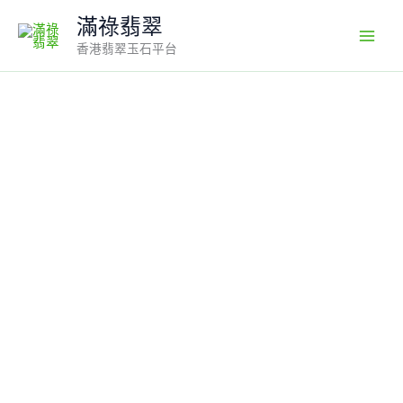
Skip
滿祿翡翠
to
香港翡翠玉石平台
content
自
營
原
石
加
工
｜
天
然
A
貨
翡
翠
觀
音
吊
墜