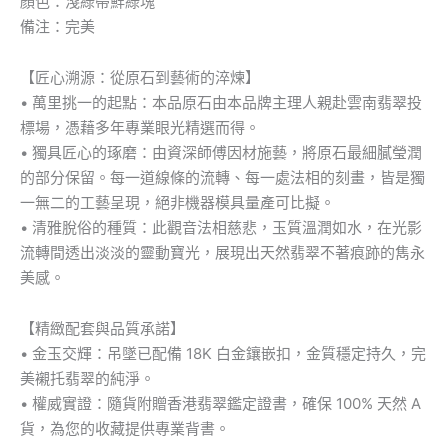
顏色：淺綠帶鮮綠塊
備注：完美
【匠心溯源：從原石到藝術的淬煉】
• 萬里挑一的起點：本品原石由本品牌主理人親赴雲南翡翠投
標場，憑藉多年專業眼光精選而得。
• 獨具匠心的琢磨：由資深師傅因材施藝，將原石最細膩瑩潤
的部分保留。每一道線條的流轉、每一處法相的刻畫，皆是獨
一無二的工藝呈現，絕非機器模具量產可比擬。
• 清雅脫俗的種質：此觀音法相慈悲，玉質溫潤如水，在光影
流轉間透出淡淡的靈動寶光，展現出天然翡翠不著痕跡的雋永
美感。
【精緻配套與品質承諾】
• 金玉交輝：吊墜已配備 18K 白金鑲嵌扣，金質穩定持久，完
美襯托翡翠的純淨。
• 權威實證：隨貨附贈香港翡翠鑑定證書，確保 100% 天然 A
貨，為您的收藏提供專業背書。