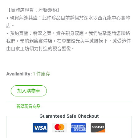
【實體店現貨：雅鑒邀約】
• 現貨躬逢其盛：此件珍品目前靜候於深水埗西九龍中心實體
店。
• 預約賞鑒：翡翠之美，貴在親身感應。我們誠摯邀請您聯絡
我們，預約親臨實體店，在專業燈光與手感觸摸下，感受這件
由自家工坊傾力打造的觀音聖像。
Availability:
1 件庫存
加入購物車
分類:
翡翠現貨商品
Guaranteed Safe Checkout