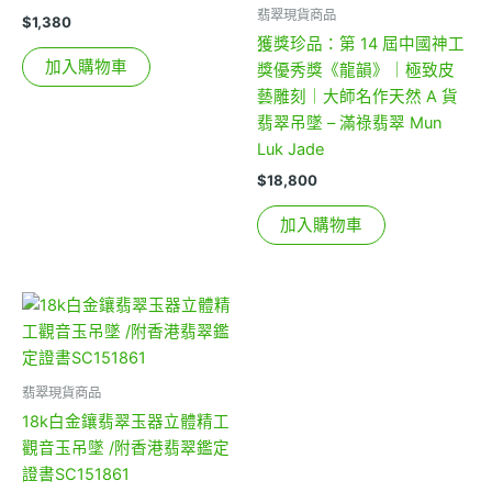
翡翠現貨商品
$
1,380
獲獎珍品：第 14 屆中國神工
加入購物車
獎優秀獎《龍韻》｜極致皮
藝雕刻｜大師名作天然 A 貨
翡翠吊墜 – 滿祿翡翠 Mun
Luk Jade
$
18,800
加入購物車
翡翠現貨商品
18k白金鑲翡翠玉器立體精工
觀音玉吊墜 /附香港翡翠鑑定
證書SC151861