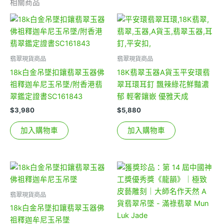
相關商品
翡翠現貨商品
翡翠現貨商品
18k白金吊墜扣鑲翡翠玉器佛
18K翡翠玉器A貨玉平安環翡
祖釋迦牟尼玉吊墜/附香港翡
翠耳環耳釘 飄辣綠花鮮豔濃
翠鑑定證書SC161843
郁 輕奢鑲嵌 優雅天成
$
3,980
$
5,880
加入購物車
加入購物車
翡翠現貨商品
18k白金吊墜扣鑲翡翠玉器佛
祖釋迦牟尼玉吊墜