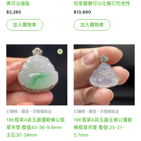
佛可沾福氣
但是貔貅可以化解它的兇性
$
2,280
$
13,880
加入購物車
加入購物車
訂購佛、觀音、宗教類商品
訂購佛、觀音、宗教類商品
18K翡翠A貨玉器彌勒佛公翡
18K翡翠A貨玉器玉佛公彌勒
翠吊墜 整個43-36-9.8mm
佛翡翠吊墜 整個 25-21-
主石30-34mm
5.7mm