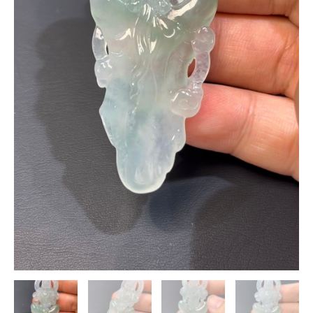
×
精
緻
鏤
空
×
靈
性
雕
刻
·
特
色
玉
雕
×
收
藏
推
薦
數
量