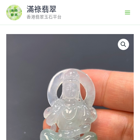
Skip
滿祿翡翠
to
香港翡翠玉石平台
content
鏤
空
翡
翠
觀
音
吊
墜
·
編
號
#575
·
高
質
玉
料