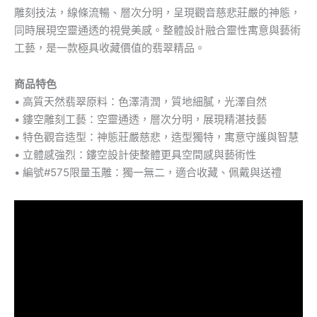
雕刻技法，線條流暢、層次分明，呈現觀音慈悲莊嚴的神態，
同時展現空靈通透的視覺美感。整體設計融合靈性寓意與藝術
工藝，是一款極具收藏價值的翡翠精品。
商品特色
• 高質天然翡翠原料：色澤清潤，質地細膩，光澤自然
• 鏤空雕刻工藝：空靈通透，層次分明，展現精湛技藝
• 特色觀音造型：神態莊嚴慈悲，造型獨特，寓意守護與智慧
• 立體感強烈：鏤空設計使整體更具空間感與藝術性
• 編號#575限量玉雕：獨一無二，適合收藏、佩戴與送禮