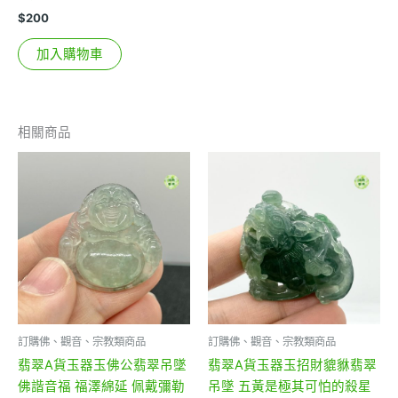
$
200
加入購物車
相關商品
訂購佛、觀音、宗教類商品
訂購佛、觀音、宗教類商品
翡翠A貨玉器玉佛公翡翠吊墜
翡翠A貨玉器玉招財貔貅翡翠
佛諧音福 福澤綿延 佩戴彌勒
吊墜 五黃是極其可怕的殺星