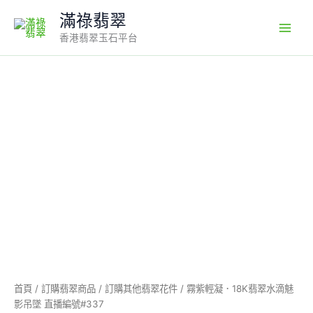
Skip
滿祿翡翠
to
香港翡翠玉石平台
content
霧
紫
輕
凝．
18K
翡
翠
水
滴
魅
影
吊
墜
直
播
首頁
/
訂購翡翠商品
/
訂購其他翡翠花件
/ 霧紫輕凝．18K翡翠水滴魅
編
影吊墜 直播編號#337
號