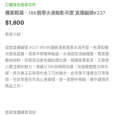
#337
訂購其他翡翠花件
數
霧紫輕凝．18K翡翠水滴魅影吊墜 直播編號#337
量
$
1,800
翡翠介紹：
這款直播編號 #337 的18K鑲嵌淺紫翡翠水滴吊墜，色澤如曦
光微染晨霧，清柔中帶著神秘感。水滴造型流線優雅，寓意靈
動與純粹，而翡翠淡紫色調如煙似霧，既顯高貴氣質，又散發
心靈沈靜的魅力。周邊以18K金精緻包邊，加強整體層次與光
感，將古典玉石與現代金工巧妙融合。此吊墜不僅適合日常穿
搭，也非常適合作為心意贈禮，是一款靜中帶韻、雅中藏情的
精品之作。
翡翠直播購買須知