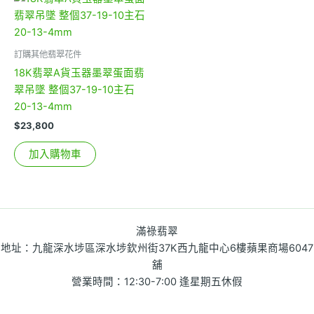
訂購其他翡翠花件
18K翡翠A貨玉器墨翠蛋面翡
翠吊墜 整個37-19-10主石
20-13-4mm
$
23,800
加入購物車
滿祿翡翠
地址：九龍深水埗區深水埗欽州街37K西九龍中心6樓蘋果商場6047
舖
營業時間：12:30-7:00 逢星期五休假