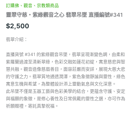
號
訂購佛、觀音、宗教類商品
#341
靈翠守慈・紫綠觀音之心 翡翠吊墜 直播編號#341
數
量
$
2,500
翡翠介紹：
直播貨號 #341 的紫綠觀音吊墜，翡翠呈現漸變色調，由柔和
紫羅蘭過渡至清新翠綠，色彩交融如蓮花初綻，寓意慈悲與智
慧共融。觀音造像慈眉善目，面容莊嚴而安詳，展現大慈大悲
的守護之力。翡翠質地通透潤澤，紫色象徵靜謐與靈性，綠色
寓意生機與希望，為整體設計添上靈動氣息與文化深意。
此吊墜不僅是玉器工藝與色彩美學的結合，更蘊含守護、安定
與福願的象徵，是修心養性及日常佩戴的靈性之選，亦可作為
祈願贈禮，寄託真摯祝福。