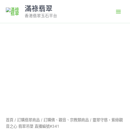
Skip
滿祿翡翠
to
香港翡翠玉石平台
content
靈
翠
守
慈・
紫
綠
觀
音
之
心
翡
翠
吊
墜
直
首頁
/
訂購翡翠商品
/
訂購佛、觀音、宗教類商品
/ 靈翠守慈・紫綠觀
播
音之心 翡翠吊墜 直播編號#341
編