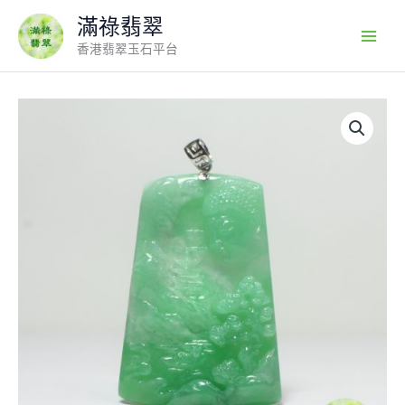
Skip
滿祿翡翠
to
香港翡翠玉石平台
content
18k
白
金
吊
墜
扣
鑲
翡
翠
玉
器
佛
祖
釋
迦
牟
尼