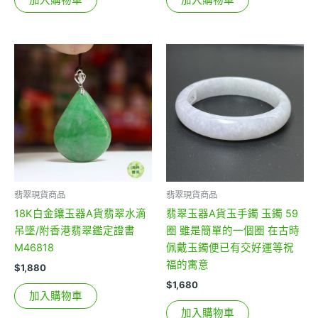
翡翠現貨商品
翡翠現貨商品
18K白金鑲玉器A貨翡翠水滴
翡翠玉器A貨玉手鐲 玉鐲 59
吊墜/附香港翡翠鑑定證書
圈 雖是簡單的一個圈 在古時
M46818
佩戴玉鐲便已有交好運等祝
福的寓意
$
1,880
$
1,680
加入購物車
加入購物車