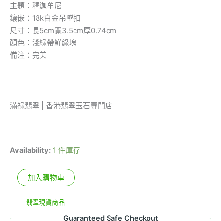
主題：釋迦牟尼
鑲嵌：18k白金吊墜扣
尺寸：長5cm寬3.5cm厚0.74cm
顏色：淺綠帶鮮綠塊
備注：完美
滿祿翡翠 | 香港翡翠玉石專門店
Availability:
1 件庫存
加入購物車
分類:
翡翠現貨商品
Guaranteed Safe Checkout