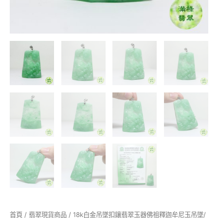
玉
吊
墜/
附
香
港
翡
翠
鑑
定
證
書
SC151854
數
量
首頁
/
翡翠現貨商品
/ 18k白金吊墜扣鑲翡翠玉器佛祖釋迦牟尼玉吊墜/