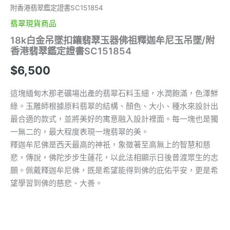
附香港翡翠鑑定證書SC151854
翡翠現貨商品
18k白金吊墜扣鑲翡翠玉器佛祖釋迦牟尼玉吊墜/附
香港翡翠鑑定證書SC151854
$
6,500
這塊緬甸木那老礦場出產的翡翠石料玉細，水潤飽滿，色澤鮮
綠。玉雕師根據原料翡翠的結構、顏色、大小、種水來設計出
最合適的款式，並將美好的寓意融入設計裡面。每一塊也是獨
一無二的，最大程度表現一塊翡翠的美。
釋迦牟尼佛是西天最高的神祇，象徵著至高無上的智慧和慈
悲，傳說，佛陀步步生蓮花，以此法相顯示日後普渡眾生的志
願。佩戴釋迦牟尼佛，既是希望能得到佛的庇佑平安，更是希
望學習到佛的慈悲、大善。