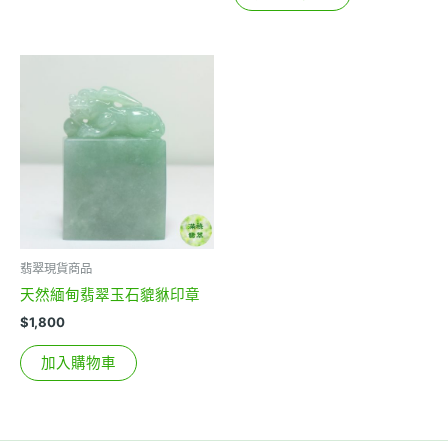
翡翠現貨商品
天然緬甸翡翠玉石貔貅印章
$
1,800
加入購物車