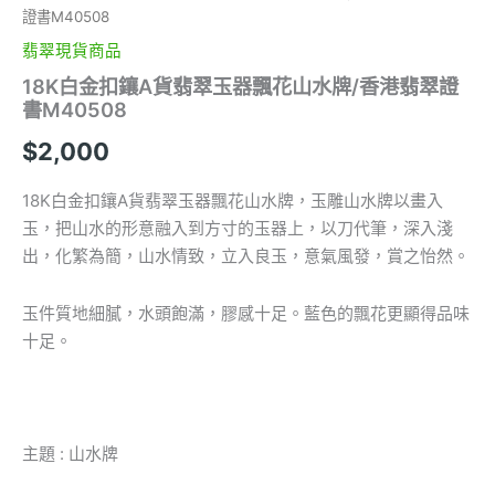
證書M40508
翡翠現貨商品
18K白金扣鑲A貨翡翠玉器飄花山水牌/香港翡翠證
書M40508
$
2,000
18K白金扣鑲A貨翡翠玉器飄花山水牌，玉雕山水牌以畫入
玉，把山水的形意融入到方寸的玉器上，以刀代筆，深入淺
出，化繁為簡，山水情致，立入良玉，意氣風發，賞之怡然。
玉件質地細膩，水頭飽滿，膠感十足。藍色的飄花更顯得品味
十足。
主題 : 山水牌