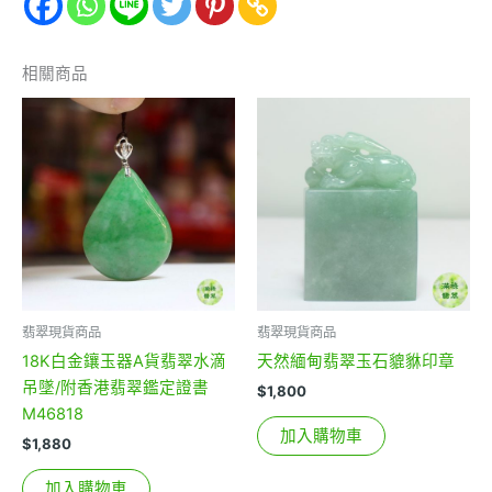
相關商品
翡翠現貨商品
翡翠現貨商品
18K白金鑲玉器A貨翡翠水滴
天然緬甸翡翠玉石貔貅印章
吊墜/附香港翡翠鑑定證書
$
1,800
M46818
加入購物車
$
1,880
加入購物車