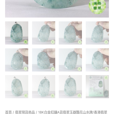
港
翡
翠
證
書
M40508
數
量
首頁
/
翡翠現貨商品
/ 18K白金扣鑲A貨翡翠玉器飄花山水牌/香港翡翠