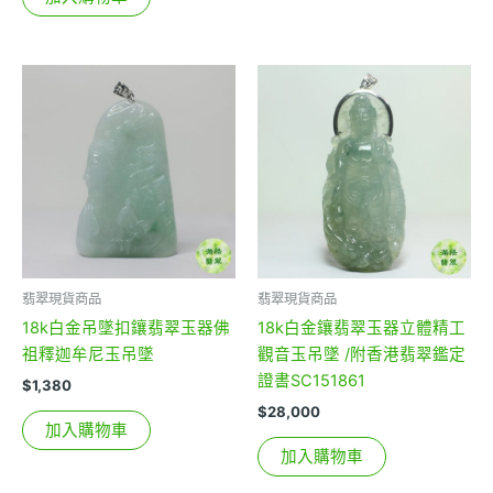
翡翠現貨商品
翡翠現貨商品
18k白金吊墜扣鑲翡翠玉器佛
18k白金鑲翡翠玉器立體精工
祖釋迦牟尼玉吊墜
觀音玉吊墜 /附香港翡翠鑑定
證書SC151861
$
1,380
$
28,000
加入購物車
加入購物車