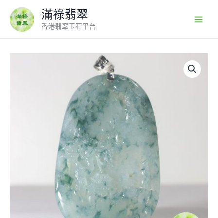
Skip
滿祿翡翠
to
香港翡翠玉石平台
content
18K
白
金
扣
鑲
A
貨
翡
翠
玉
器
飄
花
山
水
牌/
香