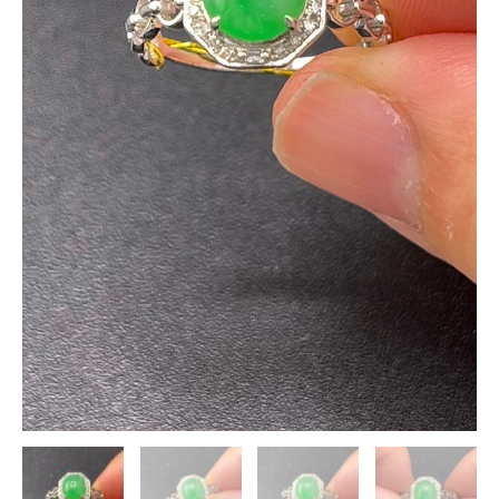
型
限
量
精
品
｜
編
號
#610
數
量