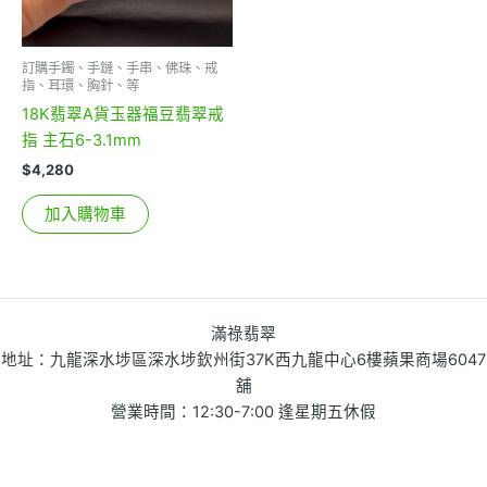
訂購手鐲、手鏈、手串、佛珠、戒
指、耳環、胸針、等
18K翡翠A貨玉器福豆翡翠戒
指 主石6-3.1mm
$
4,280
加入購物車
滿祿翡翠
地址：九龍深水埗區深水埗欽州街37K西九龍中心6樓蘋果商場6047
舖
營業時間：12:30-7:00 逢星期五休假