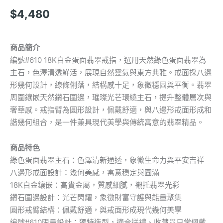
$
4,480
商品簡介
編號#610 18K白金蛋面翡翠戒指，選用天然綠色蛋面翡翠為
主石，色澤清透鮮活，展現自然靈氣與東方典雅。戒面採八邊
形幾何設計，線條俐落，結構感十足，象徵穩固與平衡。翡翠
周圍鑲嵌天然鑽石圍邊，璀璨光芒環繞主石，提升整體層次與
奢華感。戒指臂為圓形設計，佩戴舒適，與八邊形戒面形成和
諧幾何組合，是一件兼具現代美學與傳統寓意的翡翠精品。
商品特色
綠色蛋面翡翠主石：色澤清新通透，象徵生命力與平安吉祥
八邊形戒面設計：幾何美感，寓意穩定與圓滿
18K白金鑲嵌：高貴金屬，質感細膩，襯托翡翠光彩
鑽石圍邊設計：光芒閃耀，象徵財富守護與能量聚集
圓形戒臂結構：佩戴舒適，與戒面形成現代幾何美學
編號#610限量設計：獨特造型，適合送禮、收藏與日常佩戴