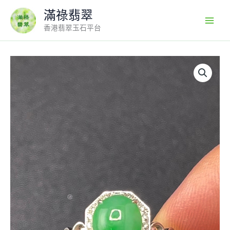
Skip
滿祿翡翠
to
香港翡翠玉石平台
content
18K
白
金
翡
翠
戒
指
鑽
石
圍
邊
八
邊
形
幾
何
造