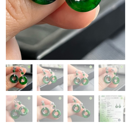
飄
辣
綠
花
鮮
豔
濃
郁
輕
奢
鑲
嵌
優
雅
天
成
數
量