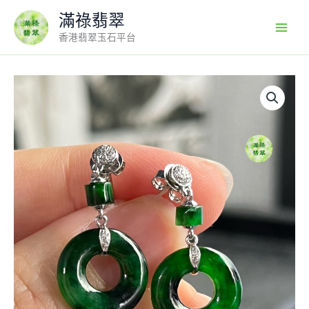
Skip
滿祿翡翠
to
香港翡翠玉石平台
content
18K
翡
翠
玉
器
A
貨
玉
平
安
環
翡
翠
耳
環
耳
釘