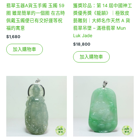
翡翠玉器A貨玉手鐲 玉鐲 59
獲獎珍品：第 14 屆中國神工
圈 雖是簡單的一個圈 在古時
獎優秀獎《龍韻》｜極致皮
佩戴玉鐲便已有交好運等祝
藝雕刻｜大師名作天然 A 貨
福的寓意
翡翠吊墜 – 滿祿翡翠 Mun
Luk Jade
$
1,680
$
18,800
加入購物車
加入購物車