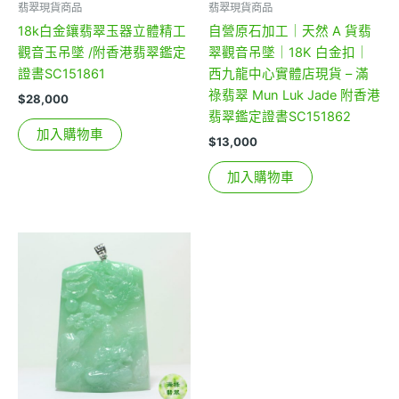
翡翠現貨商品
翡翠現貨商品
18k白金鑲翡翠玉器立體精工
自營原石加工｜天然 A 貨翡
觀音玉吊墜 /附香港翡翠鑑定
翠觀音吊墜｜18K 白金扣｜
證書SC151861
西九龍中心實體店現貨 – 滿
祿翡翠 Mun Luk Jade 附香港
$
28,000
翡翠鑑定證書SC151862
加入購物車
$
13,000
加入購物車