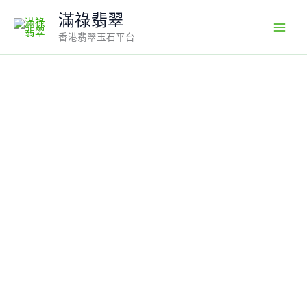
Skip
滿祿翡翠
to
香港翡翠玉石平台
content
18k
翡
翠
A
貨
玉
器
大
日
如
來
佛
祖
釋
迦
牟
尼