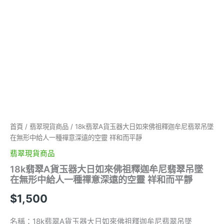
翡
翠
吊
墜
在
無
形
中
給
人
一
種
禪
首頁
/
翡翠現貨商品
/ 18k翡翠A貨玉器大日如來佛祖釋迦牟尼翡翠吊墜
意
在無形中給人一種禪意深遠的空靈 祥和而平靜
深
翡翠現貨商品
遠
的
18k翡翠A貨玉器大日如來佛祖釋迦牟尼翡翠吊墜
空
在無形中給人一種禪意深遠的空靈 祥和而平靜
靈
祥
$
1,500
和
而
名稱：18k翡翠A貨玉器大日如來佛祖釋迦牟尼翡翠吊墜