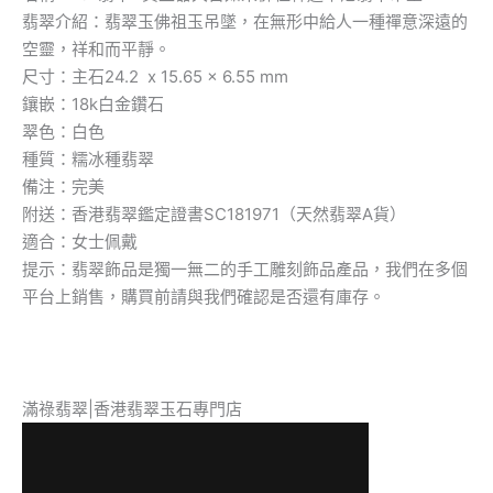
平
翡翠介紹：翡翠玉佛祖玉吊墜，在無形中給人一種禪意深遠的
靜
數
空靈，祥和而平靜。
量
尺寸：主石24.2 x 15.65 x 6.55 mm
鑲嵌：18k白金鑽石
翠色：白色
種質：糯冰種翡翠
備注：完美
附送：香港翡翠鑑定證書SC181971（天然翡翠A貨）
適合：女士佩戴
提示：翡翠飾品是獨一無二的手工雕刻飾品產品，我們在多個
平台上銷售，購買前請與我們確認是否還有庫存。
滿祿翡翠|香港翡翠玉石專門店