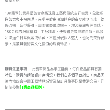
翡翠介紹:
18K翡翠如意吊墜融合高級珠寶工藝與傳統吉祥寓意，象徵順
遂如意與幸福圓滿。吊墜主體由溫潤透亮的翡翠雕刻而成，線
條流暢，造型優雅。周圍鑲嵌璀璨鑽石，增添華麗與尊貴感，
18K金鑲嵌細膩精緻，工藝精湛，使整體更顯典雅貴氣。此款
吊墜適合日常佩戴或珍藏，不僅展現個人魅力，也寄託美好願
景，是兼具藝術與文化價值的珠寶珍品。
購買注意事項
： 此翡翠飾品為手工雕刻，每件產品都具有獨
特性，購買前請確認庫存情況。我們在多個平台銷售，商品需
從內地四會中國玉器博覽城營業點訂貨後寄送至香港交易，詳
情請參閱
訂購商品細則。