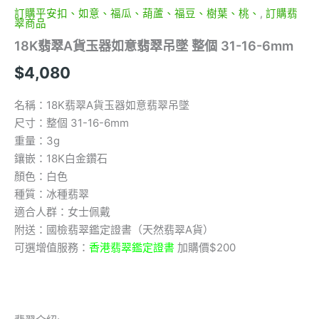
6mm
訂購平安扣、如意、福瓜、葫蘆、福豆、樹葉、桃、
,
訂購翡
數
翠商品
量
18K翡翠A貨玉器如意翡翠吊墜 整個 31-16-6mm
$
4,080
名稱：18K翡翠A貨玉器如意翡翠吊墜
尺寸：整個 31-16-6mm
重量：3g
鑲嵌：18K白金鑽石
顏色：白色
種質：冰種翡翠
適合人群：女士佩戴
附送：國檢翡翠鑑定證書（天然翡翠A貨）
可選增值服務：
香港翡翠鑑定證書
加購價$200