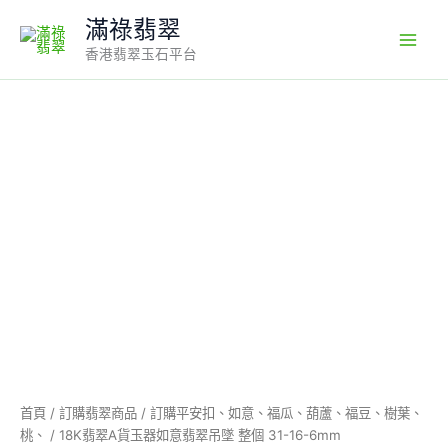
Skip
滿祿翡翠
to
香港翡翠玉石平台
content
18K
翡
翠
A
貨
玉
器
如
意
翡
翠
吊
墜
整
個
首頁
/
訂購翡翠商品
/
訂購平安扣、如意、福瓜、葫蘆、福豆、樹葉、
31-
桃、
/ 18K翡翠A貨玉器如意翡翠吊墜 整個 31-16-6mm
16-