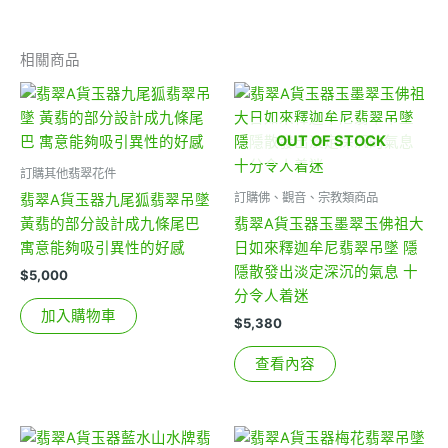
相關商品
OUT OF STOCK
訂購其他翡翠花件
訂購佛、觀音、宗教類商品
翡翠A貨玉器九尾狐翡翠吊墜
黃翡的部分設計成九條尾巴
翡翠A貨玉器玉墨翠玉佛祖大
寓意能夠吸引異性的好感
日如來釋迦牟尼翡翠吊墜 隱
隱散發出淡定深沉的氣息 十
$
5,000
分令人着迷
加入購物車
$
5,380
查看內容