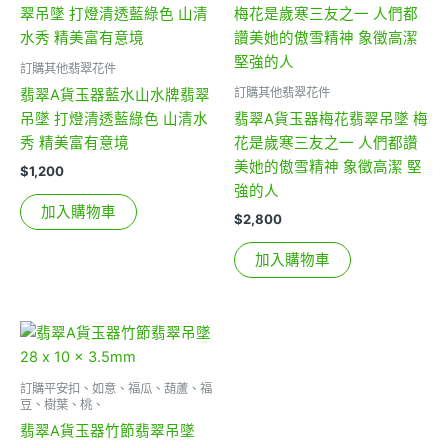
訂購其他翡翠花件
訂購其他翡翠花件
翡翠A貨玉器藍水山水牌翡翠
吊墜 打燈清透藍綠色 山清水
翡翠A貨玉器梅花翡翠吊墜 梅
秀 精美富有意境
花是歲寒三友之一 人們都讚
美她的傲雪精神 象徵高潔 堅
$
1,200
強的人
加入購物車
$
2,800
加入購物車
訂購平安扣、如意、福瓜、葫蘆、福
豆、樹葉、桃、
翡翠A貨玉器竹節翡翠吊墜