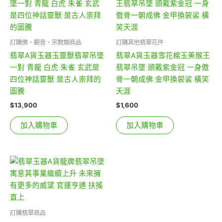
訂購佛、觀音、宗教類商品
訂購其他翡翠花件
翡翠A貨玉器玉靈獸翡翠吊墜
翡翠A貨玉器雪花棉玉美猴王
一對 青龍 白虎 朱雀 玄武是
翡翠吊墜 頭戴紫金冠 一身傲
四位神話靈獸 是古人崇拜的
骨一朝成佛 金甲換袈裟 橫笑
圖騰
天涯
$
13,900
$
1,600
加入購物車
加入購物車
訂購翡翠商品