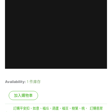
Availability:
1 件庫存
加入購物車
分類:
訂購平安扣、如意、福瓜、葫蘆、福豆、樹葉、桃、
,
訂購翡翠