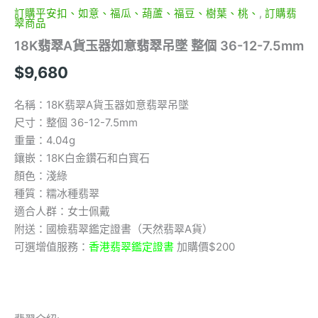
7.5mm
訂購平安扣、如意、福瓜、葫蘆、福豆、樹葉、桃、
,
訂購翡
數
翠商品
量
18K翡翠A貨玉器如意翡翠吊墜 整個 36-12-7.5mm
$
9,680
名稱：18K翡翠A貨玉器如意翡翠吊墜
尺寸：整個 36-12-7.5mm
重量：4.04g
鑲嵌：18K白金鑽石和白寳石
顏色：淺綠
種質：糯冰種翡翠
適合人群：女士佩戴
附送：國檢翡翠鑑定證書（天然翡翠A貨）
可選增值服務：
香港翡翠鑑定證書
加購價$200