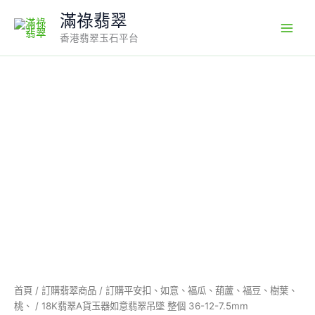
Skip
滿祿翡翠
to
香港翡翠玉石平台
content
18K
翡
翠
A
貨
玉
器
如
意
翡
翠
吊
墜
整
個
首頁
/
訂購翡翠商品
/
訂購平安扣、如意、福瓜、葫蘆、福豆、樹葉、
36-
桃、
/ 18K翡翠A貨玉器如意翡翠吊墜 整個 36-12-7.5mm
12-