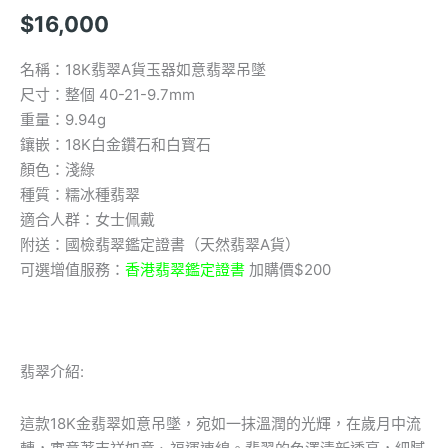
$
16,000
名稱：18K翡翠A貨玉器如意翡翠吊墜
尺寸：整個 40-21-9.7mm
重量：9.94g
鑲嵌：18K白金鑽石和白寳石
顏色：淺綠
種質：糯冰種翡翠
適合人群：女士佩戴
附送：國檢翡翠鑑定證書（天然翡翠A貨）
可選增值服務：
香港翡翠鑑定證書
加購價$200
翡翠介紹:
這款18K金翡翠如意吊墜，宛如一抹溫潤的光輝，在歲月中流