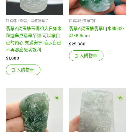
訂購佛、觀音、宗教類商品
訂購其他翡翠花件
翡翠A貨玉器玉佛祖大日如來
翡翠A貨玉器翡翠山水牌 62-
釋迦牟尼翡翠吊墜 可以讓自
41-6.6mm
己的內心 充滿安寧 暗示自己
$
25,380
不再那麼急功近利
加入購物車
$
1,680
加入購物車