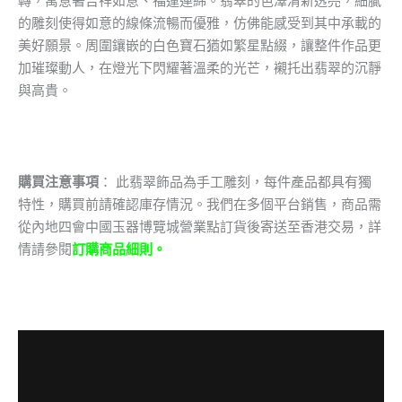
轉，寓意著吉祥如意、福運連綿。翡翠的色澤清新透亮，細膩
的雕刻使得如意的線條流暢而優雅，仿佛能感受到其中承載的
美好願景。周圍鑲嵌的白色寶石猶如繁星點綴，讓整件作品更
加璀璨動人，在燈光下閃耀著溫柔的光芒，襯托出翡翠的沉靜
與高貴。
購買注意事項
： 此翡翠飾品為手工雕刻，每件產品都具有獨
特性，購買前請確認庫存情況。我們在多個平台銷售，商品需
從內地四會中國玉器博覽城營業點訂貨後寄送至香港交易，詳
情請參閱
訂購商品細則。