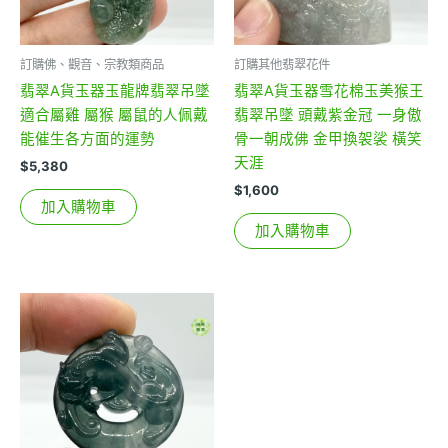
訂購佛、觀音、宗教類商品
訂購其他翡翠花件
翡翠A貨玉器玉龍牌翡翠吊墜
翡翠A貨玉器雪花棉玉美猴王
適合屬雞 屬猴 屬鼠的人佩戴
翡翠吊墜 頭戴紫金冠 一身傲
能催生各方面的運勢
骨一朝成佛 金甲換袈裟 橫笑
天涯
$
5,380
$
1,600
加入購物車
加入購物車