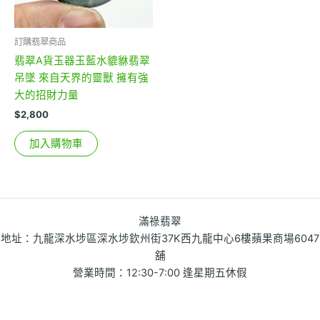
訂購翡翠商品
翡翠A貨玉器玉藍水貔貅翡翠
吊墜 來自天界的靈獸 擁有強
大的招財力量
$
2,800
加入購物車
滿祿翡翠
地址：九龍深水埗區深水埗欽州街37K西九龍中心6樓蘋果商場6047
舖
營業時間：12:30-7:00 逢星期五休假