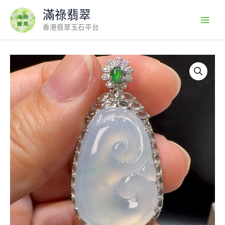
Skip
滿祿翡翠
to
香港翡翠玉石平台
content
18K
翡
翠
A
貨
玉
器
如
意
翡
翠
吊
墜
40-
21-
9.7mm
數