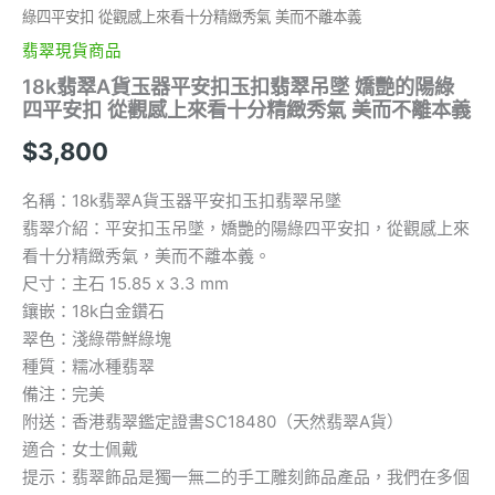
不
綠四平安扣 從觀感上來看十分精緻秀氣 美而不離本義
離
本
翡翠現貨商品
義
18k翡翠A貨玉器平安扣玉扣翡翠吊墜 嬌艷的陽綠
數
四平安扣 從觀感上來看十分精緻秀氣 美而不離本義
量
$
3,800
名稱：18k翡翠A貨玉器平安扣玉扣翡翠吊墜
翡翠介紹：平安扣玉吊墜，嬌艷的陽綠四平安扣，從觀感上來
看十分精緻秀氣，美而不離本義。
尺寸：主石 15.85 x 3.3 mm
鑲嵌：18k白金鑽石
翠色：淺綠帶鮮綠塊
種質：糯冰種翡翠
備注：完美
附送：香港翡翠鑑定證書SC18480（天然翡翠A貨）
適合：女士佩戴
提示：翡翠飾品是獨一無二的手工雕刻飾品產品，我們在多個