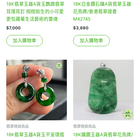
18K翡翠玉器A貨玉鸚鵡翡翠
18K白金鑽石鑲A貨翡翠玉器
耳環耳釘 栩栩如生的小可愛
花鳥牌/香港翡翠證書
更包藏著生活藝術的靈魂
M42745
$
7,000
$
3,880
加入購物車
加入購物車
翡翠現貨商品
翡翠現貨商品
18K翡翠玉器A貨玉平安環翡
18K鑲鑽玉器A貨翡翠花鳥牌/