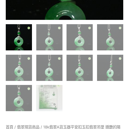
艷
的
陽
綠
四
平
安
扣
從
觀
感
上
來
看
十
分
精
緻
秀
氣
美
而
首頁
/
翡翠現貨商品
/ 18k翡翠A貨玉器平安扣玉扣翡翠吊墜 嬌艷的陽