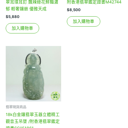
翠耳環耳釘 飄辣綠花鮮豔濃
附香港翡翠鑑定證書M42744
郁 輕奢鑲嵌 優雅天成
$
8,500
$
5,880
加入購物車
加入購物車
翡翠現貨商品
18k白金鑲翡翠玉器立體精工
觀音玉吊墜 /附香港翡翠鑑定