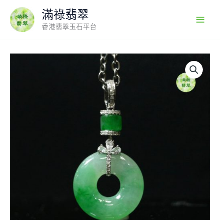
Skip
滿祿翡翠
to
香港翡翠玉石平台
content
18k
翡
翠
A
貨
玉
器
平
安
扣
玉
扣
翡
翠
吊
墜
嬌