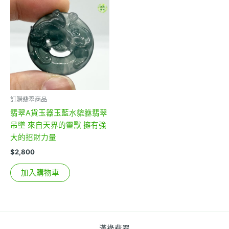
訂購翡翠商品
翡翠A貨玉器玉藍水貔貅翡翠
吊墜 來自天界的靈獸 擁有強
大的招財力量
$
2,800
加入購物車
滿祿翡翠