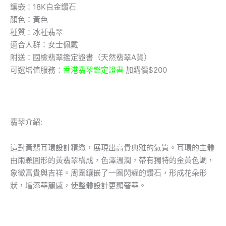
鑲嵌：18K白金鑽石
顏色：黃色
種質：冰種翡翠
適合人群：女士佩戴
附送：國檢翡翠鑑定證書（天然翡翠A貨）
可選增值服務：
香港翡翠鑑定證書
加購價$200
翡翠介紹:
這對黃翡耳環設計精緻，展現出高貴典雅的氣質。耳環的主體
由兩顆圓形的黃翡翠構成，色澤溫潤，帶有獨特的金黃色調，
象徵富貴與吉祥。周圍鑲嵌了一圈閃耀的鑽石，形成花朵形
狀，增添華麗感，使整體設計更顯奢華。