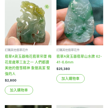
訂購其他翡翠花件
訂購其他翡翠花件
翡翠A貨玉器梅花翡翠吊墜 梅
翡翠A貨玉器翡翠山水牌 62-
花是歲寒三友之一 人們都讚
41-6.6mm
美她的傲雪精神 象徵高潔 堅
$
25,380
強的人
加入購物車
$
2,800
加入購物車