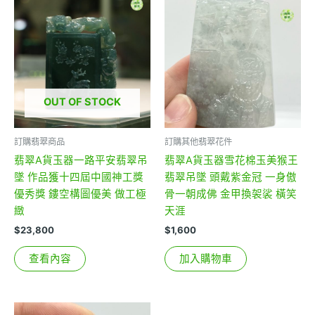
OUT OF STOCK
訂購翡翠商品
訂購其他翡翠花件
翡翠A貨玉器一路平安翡翠吊
翡翠A貨玉器雪花棉玉美猴王
墜 作品獲十四屆中國神工獎
翡翠吊墜 頭戴紫金冠 一身傲
優秀獎 鏤空構圖優美 做工極
骨一朝成佛 金甲換袈裟 橫笑
緻
天涯
$
23,800
$
1,600
查看內容
加入購物車