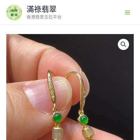
Skip
滿祿翡翠
to
香港翡翠玉石平台
content
18K
翡
翠
A
貨
玉
器
平
安
扣
翡
翠
耳
環
直
徑
2.54mm