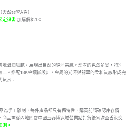
（天然翡翠A貨）
鑑定證書
加購價$200
質地溫潤細膩，展現出自然的純淨美感。翡翠的色澤多變，特別
無二。搭配18K金鑲嵌設計，金屬的光澤與翡翠的柔和質感形成完
代氣息。
飾品為手工雕刻，每件產品都具有獨特性，購買前請確認庫存情
，商品需從內地四會中國玉器博覽城營業點訂貨後寄送至香港交
細則。