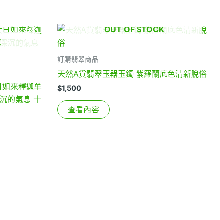
OUT OF STOCK
K
訂購翡翠商品
天然A貨翡翠玉器玉鐲 紫羅蘭底色清新脫俗
日如來釋迦牟
$
1,500
沉的氣息 十
查看內容