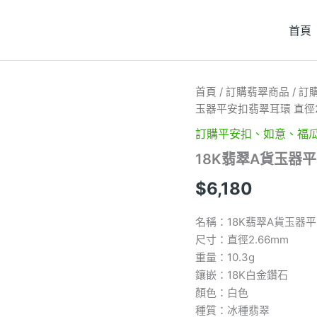
首頁
18K
首頁
/
訂購翡翠商品
/
訂
翡
玉器平安扣翡翠耳環 直徑2
翠
A
訂購平安扣、如意、福
貨
18K翡翠A貨玉器平
玉
器
$
6,180
平
安
扣
名稱：18K翡翠A貨玉器
翡
尺寸：直徑2.66mm
翠
重量：10.3g
耳
環
鑲嵌：18K白金鑽石
直
顏色：白色
徑
種質：冰種翡翠
2.66mm