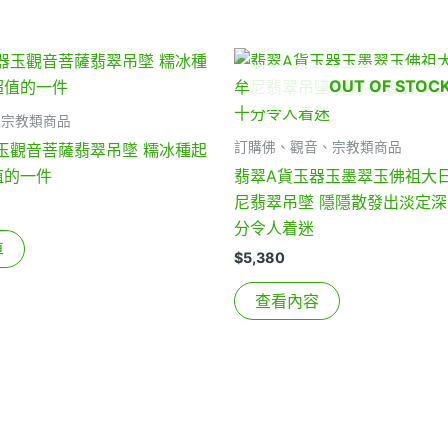
OUT OF STOC
、宗教類商品
訂購佛、觀音、宗教類商品
玉觀音菩薩翡翠吊墜 糯冰種起
值的一件
翡翠A貨玉器玉墨翠玉佛祖大
尼翡翠吊墜 隱隱散發出淡定深
分令人着迷
車
$
5,380
查看內容