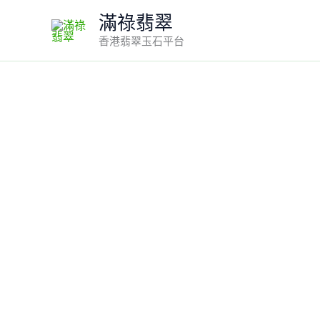
Skip
滿祿翡翠
to
香港翡翠玉石平台
content