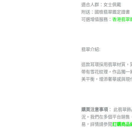
適合人群：女士佩戴
數
量
附送：國檢翡翠鑑定證書
可選增值服務：
香港翡翠
翡翠介紹:
這款耳環採用翡翠材質，
帶有雪花紋理，作品獨一
美平衡，增添奢華感與現
購買注意事項
： 此翡翠
況。我們在多個平台銷售
易，詳情請參閱
訂購商品