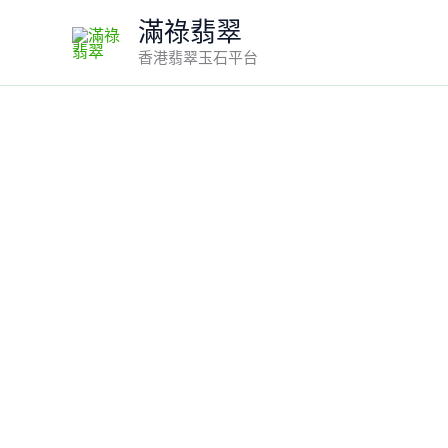
Skip
滿祿翡翠
to
香港翡翠玉石平台
content