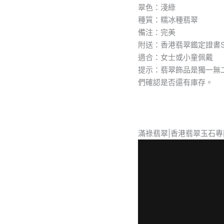
翠色：淺綠
佛
種質：糯冰種翡翠
陀
工
備注：完美
藝
附送：香港翡翠鑑定證書SC
精
適合：女士或小童佩戴
美
提示：翡翠飾品是獨一無
普
賢
們確認是否還有庫存。
菩
薩
是
佛
門
滿祿翡翠|香港翡翠玉石專
中
的
行
者
數
量