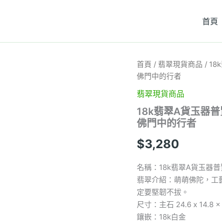
首頁
18k
首頁
/
翡翠現貨商品
/ 1
翡
佛門中的行者
翠
A
翡翠現貨商品
貨
18k翡翠A貨玉器
玉
佛門中的行者
器
普
$
3,280
賢
菩
薩
名稱：18k翡翠A貨玉器
翡
翡翠介紹：萌萌佛陀，工
翠
定要堅韌不拔。
吊
墜
尺寸：主石 24.6 x 14.8 x
萌
鑲嵌：18k白金
萌