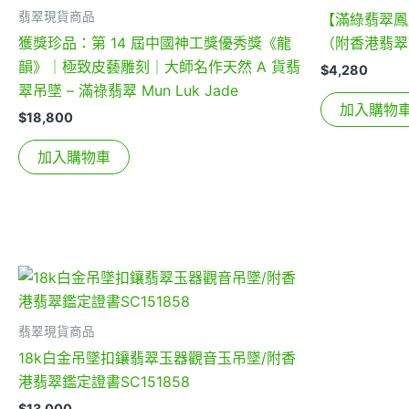
翡翠現貨商品
【滿綠翡翠鳳
獲獎珍品：第 14 屆中國神工獎優秀獎《龍
（附香港翡翠證
韻》｜極致皮藝雕刻｜大師名作天然 A 貨翡
$
4,280
翠吊墜 – 滿祿翡翠 Mun Luk Jade
加入購物
$
18,800
加入購物車
翡翠現貨商品
18k白金吊墜扣鑲翡翠玉器觀音玉吊墜/附香
港翡翠鑑定證書SC151858
$
13,000