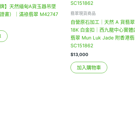
牌】天然緬甸A貨玉器吊墜
翡翠現貨商品
書）｜滿祿翡翠 M42747
自營原石加工｜天然 A 貨翡
18K 白金扣｜西九龍中心實體店
車
翡翠 Mun Luk Jade 附香
SC151862
$
13,000
加入購物車