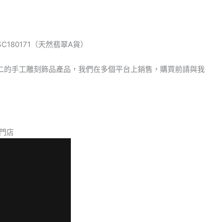
180171（天然翡翠A貨）
二的手工雕刻飾品產品，我們在多個平台上銷售，購買前請與我
門店