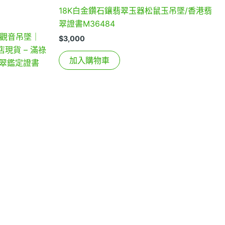
18K白金鑽石鑲翡翠玉器松鼠玉吊墜/香港翡
翠證書M36484
翠觀音吊墜｜
$
3,000
現貨 – 滿祿
加入購物車
港翡翠鑑定證書