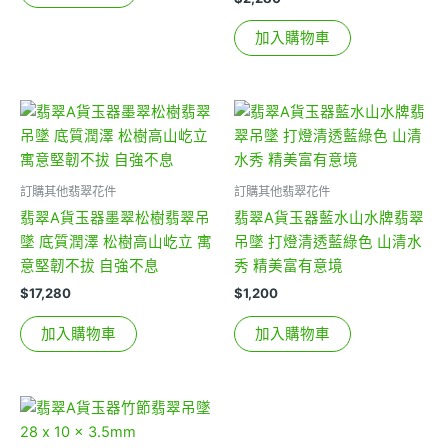
加入購物車
訂購其他翡翠花件
訂購其他翡翠花件
翡翠A貨玉器墨翠松樹翡翠吊
翡翠A貨玉器藍水山水牌翡翠
墜 底質潤澤 松樹高山屹立 寓
吊墜 打燈清透藍綠色 山清水
意堅韌不拔 自強不息
秀 精美富有意境
$
17,280
$
1,200
加入購物車
加入購物車