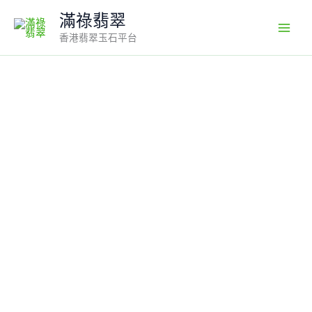
Skip
滿祿翡翠
to
香港翡翠玉石平台
content
18K
翡
翠
A
貨
玉
器
樹
葉
玉
葉
翡
翠
吊
墜
整
個