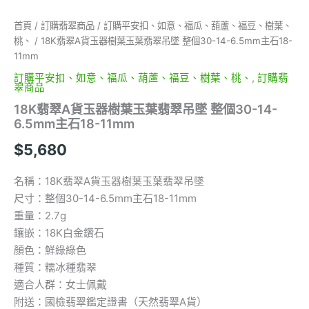
30-
14-
首頁
/
訂購翡翠商品
/
訂購平安扣、如意、福瓜、葫蘆、福豆、樹葉、
6.5mm
桃、
/ 18K翡翠A貨玉器樹葉玉葉翡翠吊墜 整個30-14-6.5mm主石18-
主
11mm
石
18-
訂購平安扣、如意、福瓜、葫蘆、福豆、樹葉、桃、
,
訂購翡
翠商品
11mm
數
18K翡翠A貨玉器樹葉玉葉翡翠吊墜 整個30-14-
量
6.5mm主石18-11mm
$
5,680
名稱：18K翡翠A貨玉器樹葉玉葉翡翠吊墜
尺寸：整個30-14-6.5mm主石18-11mm
重量：2.7g
鑲嵌：18K白金鑽石
顏色：鮮綠綠色
種質：糯冰種翡翠
適合人群：女士佩戴
附送：國檢翡翠鑑定證書（天然翡翠A貨）