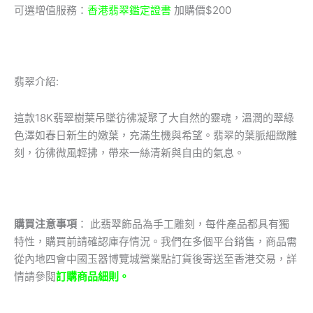
可選增值服務：
香港翡翠鑑定證書
加購價$200
翡翠介紹:
這款18K翡翠樹葉吊墜彷彿凝聚了大自然的靈魂，溫潤的翠綠
色澤如春日新生的嫩葉，充滿生機與希望。翡翠的葉脈細緻雕
刻，彷彿微風輕拂，帶來一絲清新與自由的氣息。
購買注意事項
： 此翡翠飾品為手工雕刻，每件產品都具有獨
特性，購買前請確認庫存情況。我們在多個平台銷售，商品需
從內地四會中國玉器博覽城營業點訂貨後寄送至香港交易，詳
情請參閱
訂購商品細則。