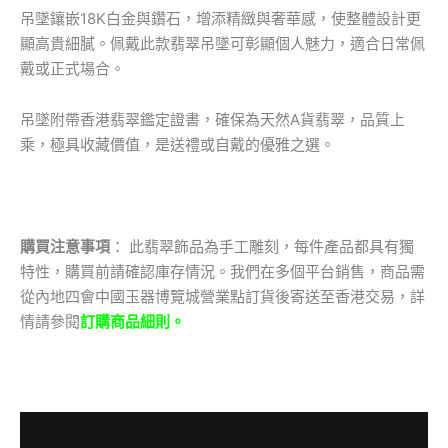
吊墜鑲嵌18K白金與鑽石，增添精緻與奢華感，使整體設計更
顯高貴細膩。佩戴此款翡翠吊墜可彰顯個人魅力，適合日常佩
戴或正式場合。
吊墜附帶香港翡翠鑑定證書，確保為天然A貨翡翠，品質上
乘，極具收藏價值，是送禮或自戴的優雅之選。
購買注意事項
： 此翡翠飾品為手工雕刻，每件產品都具有獨
特性，購買前請確認庫存情況。我們在多個平台銷售，商品需
從內地四會中國玉器博覽城營業點訂貨後寄送至香港交易，詳
情請參閱
訂購商品細則。