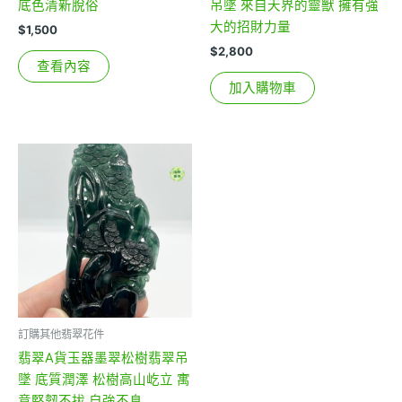
底色清新脫俗
吊墜 來自天界的靈獸 擁有強
大的招財力量
$
1,500
$
2,800
查看內容
加入購物車
訂購其他翡翠花件
翡翠A貨玉器墨翠松樹翡翠吊
墜 底質潤澤 松樹高山屹立 寓
意堅韌不拔 自強不息