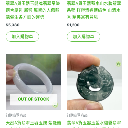
翡翠A貨玉器玉龍牌翡翠吊墜
翡翠A貨玉器藍水山水牌翡翠
適合屬雞 屬猴 屬鼠的人佩戴
吊墜 打燈清透藍綠色 山清水
能催生各方面的運勢
秀 精美富有意境
$
5,380
$
1,200
加入購物車
加入購物車
OUT OF STOCK
訂購翡翠商品
訂購翡翠商品
天然A貨翡翠玉器玉鐲 紫羅蘭
翡翠A貨玉器玉藍水貔貅翡翠