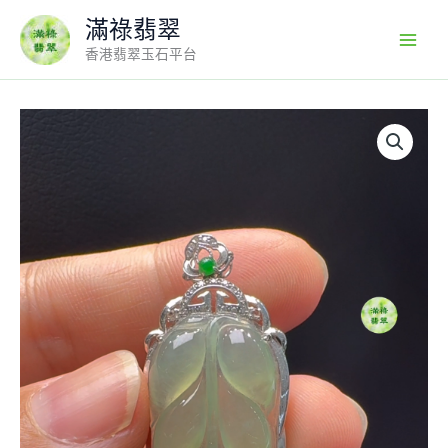
Skip
滿祿翡翠
to
香港翡翠玉石平台
content
18K
翡
翠
玉
器
A
貨
玉
葉
樹
葉
翡
翠
吊
墜
39-
18-