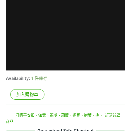
Availability:
1 件庫存
加入購物車
貨號:
e9-31-5
分類:
訂購平安扣、如意、福瓜、葫蘆、福豆、樹葉、桃、
,
訂購翡翠
商品
Guaranteed Safe Checkout