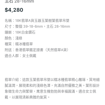
主石 28-16mm
$
4,280
名稱：18K翡翠A貨玉器玉葉樹葉翡翠吊墜
尺寸：整個 39-18-6mm，主石 28-16mm
鑲嵌：18K白金鑽石
顏色：淺綠
種質：糯冰種翡翠
附送：香港翡翠鑑定證書（天然翡翠A貨）
適合人群：女士佩戴
翡翠介紹：這款玉葉翡翠吊墜以糯冰種翡翠精心雕琢，質地細
膩溫潤，展現柔和的淺綠色澤，充滿自然優雅之美。葉形設計
象徵生命力與繁榮，寓意生機勃勃與幸福圓滿，適合女士佩
戴，以展現清新典雅的氣質。