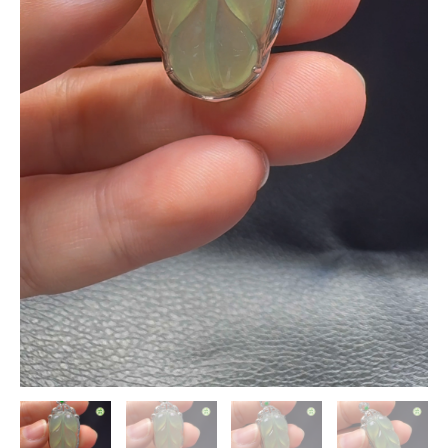
6mm
主
石
28-
16mm
數
量