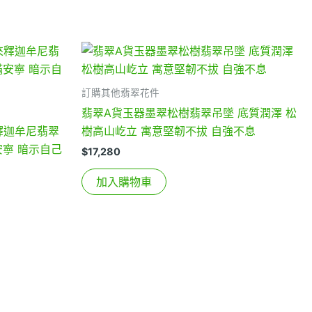
訂購其他翡翠花件
翡翠A貨玉器墨翠松樹翡翠吊墜 底質潤澤 松
釋迦牟尼翡翠
樹高山屹立 寓意堅韌不拔 自強不息
安寧 暗示自己
$
17,280
加入購物車