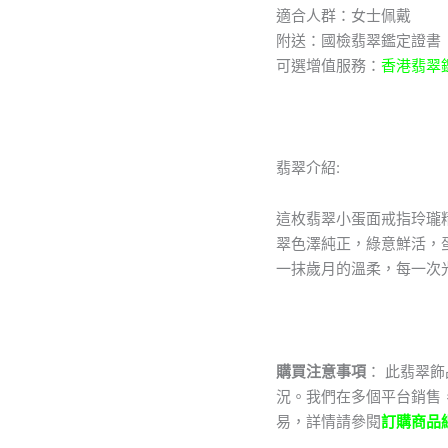
適合人群：女士佩戴
6.7-
5.3mm
附送：國檢翡翠鑑定證書
數
可選增值服務：
香港翡翠
量
翡翠介紹:
這枚翡翠小蛋面戒指玲瓏
翠色澤純正，綠意鮮活，
一抹歲月的溫柔，每一次
購買注意事項
： 此翡翠
況。我們在多個平台銷售
易，詳情請參閱
訂購商品