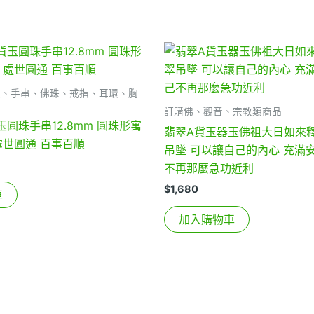
鏈、手串、佛珠、戒指、耳環、胸
訂購佛、觀音、宗教類商品
圓珠手串12.8mm 圓珠形寓
翡翠A貨玉器玉佛祖大日如來
處世圓通 百事百順
吊墜 可以讓自己的內心 充滿
不再那麼急功近利
$
1,680
車
加入購物車