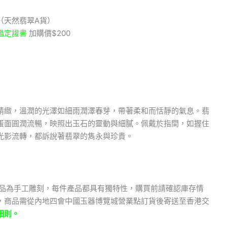
（天然翡翠A貨）
鑑定證書
加購價$200
精緻，溫潤的光澤如細雨潤澤春芽，帶著柔和而恬靜的氣息。翡
蛋面圓潤流暢，映照出玉石的靈動與細膩。佩戴於指間，如握住
光影流轉，都訴說著翡翠的雋永與珍貴。
飾品為手工雕刻，每件產品都具有獨特性，購買前請確認庫存情
，商品需從內地四會中國玉器博覽城營業點訂貨後寄送至香港交
細則。