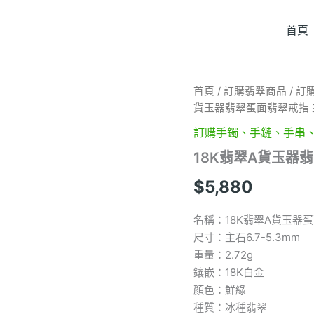
首頁
18K
首頁
/
訂購翡翠商品
/
訂
翡
貨玉器翡翠蛋面翡翠戒指 主石
翠
A
訂購手鐲、手鏈、手串
貨
18K翡翠A貨玉器翡
玉
器
$
5,880
翡
翠
蛋
名稱：18K翡翠A貨玉器
面
尺寸：主石6.7-5.3mm
翡
重量：2.72g
翠
戒
鑲嵌：18K白金
指
顏色：鮮綠
主
種質：冰種翡翠
石