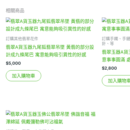
相關商品
訂購其他翡翠花件
訂購手鐲、手
針、等
翡翠A貨玉器九尾狐翡翠吊墜 黃翡的部分設
翡翠玉器A貨玉
計成九條尾巴 寓意能夠吸引異性的好感
意事事圓滿 
$
5,000
$
2,800
加入購物車
加入購物