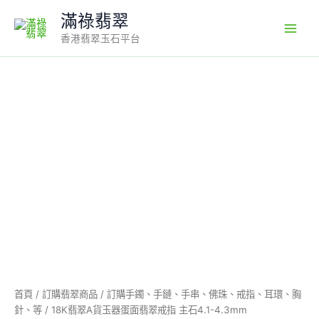
Skip
滿祿翡翠
to
香港翡翠玉石平台
content
18K
翡
翠
A
貨
玉
器
蛋
面
翡
翠
戒
指
主
石
首頁
/
訂購翡翠商品
/
訂購手鐲、手鏈、手串、佛珠、戒指、耳環、胸
4.1-
針、等
/ 18K翡翠A貨玉器蛋面翡翠戒指 主石4.1-4.3mm
4.3mm