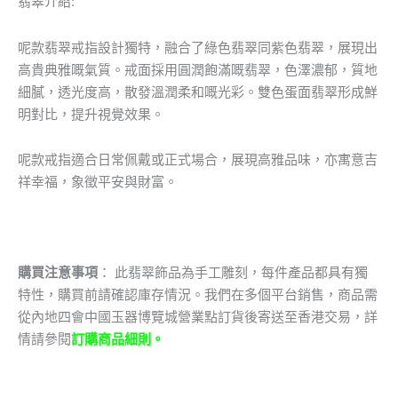
翡翠介紹:
呢款翡翠戒指設計獨特，融合了綠色翡翠同紫色翡翠，展現出
高貴典雅嘅氣質。戒面採用圓潤飽滿嘅翡翠，色澤濃郁，質地
細膩，透光度高，散發溫潤柔和嘅光彩。雙色蛋面翡翠形成鮮
明對比，提升視覺效果。
呢款戒指適合日常佩戴或正式場合，展現高雅品味，亦寓意吉
祥幸福，象徵平安與財富。
購買注意事項
： 此翡翠飾品為手工雕刻，每件產品都具有獨
特性，購買前請確認庫存情況。我們在多個平台銷售，商品需
從內地四會中國玉器博覽城營業點訂貨後寄送至香港交易，詳
情請參閱
訂購商品細則。