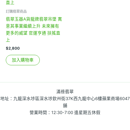
訂購翡翠商品
翡翠玉器A貨龍牌翡翠吊墜 寓
意其事業繼續上升 未來擁有
更多的威望 官運亨通 扶搖直
上
$
2,800
加入購物車
滿祿翡翠
地址：九龍深水埗區深水埗欽州街37K西九龍中心6樓蘋果商場6047
舖
營業時間：12:30-7:00 逢星期五休假