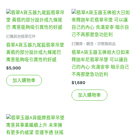
訂購其他翡翠花件
訂購佛、觀音、宗教類商品
翡翠A貨玉器九尾狐翡翠吊墜
黃翡的部分設計成九條尾巴
翡翠A貨玉器玉佛祖大日如來
寓意能夠吸引異性的好感
釋迦牟尼翡翠吊墜 可以讓自
己的內心 充滿安寧 暗示自己
$
5,000
不再那麼急功近利
加入購物車
$
1,680
加入購物車