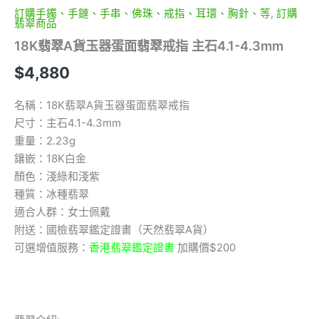
數
訂購手鐲、手鏈、手串、佛珠、戒指、耳環、胸針、等
,
訂購
量
翡翠商品
18K翡翠A貨玉器蛋面翡翠戒指 主石4.1-4.3mm
$
4,880
名稱：18K翡翠A貨玉器蛋面翡翠戒指
尺寸：主石4.1-4.3mm
重量：2.23g
鑲嵌：18K白金
顏色：淺綠和淺紫
種質：冰種翡翠
適合人群：女士佩戴
附送：國檢翡翠鑑定證書（天然翡翠A貨）
可選增值服務：
香港翡翠鑑定證書
加購價$200