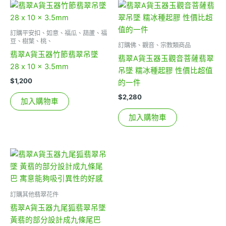
訂購平安扣、如意、福瓜、葫蘆、福
豆、樹葉、桃、
訂購佛、觀音、宗教類商品
翡翠A貨玉器竹節翡翠吊墜
翡翠A貨玉器玉觀音菩薩翡翠
28 x 10 x 3.5mm
吊墜 糯冰種起膠 性價比超值
$
1,200
的一件
$
2,280
加入購物車
加入購物車
訂購其他翡翠花件
翡翠A貨玉器九尾狐翡翠吊墜
黃翡的部分設計成九條尾巴