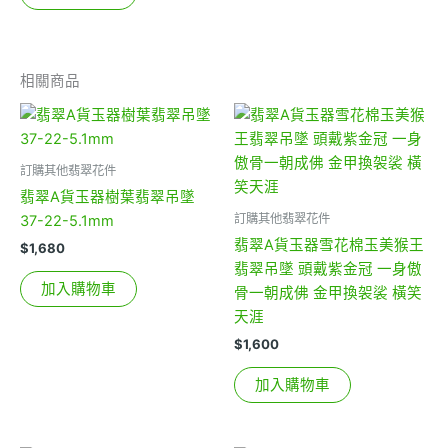
相關商品
訂購其他翡翠花件
翡翠A貨玉器樹葉翡翠吊墜
訂購其他翡翠花件
37-22-5.1mm
翡翠A貨玉器雪花棉玉美猴王
$
1,680
翡翠吊墜 頭戴紫金冠 一身傲
加入購物車
骨一朝成佛 金甲換袈裟 橫笑
天涯
$
1,600
加入購物車