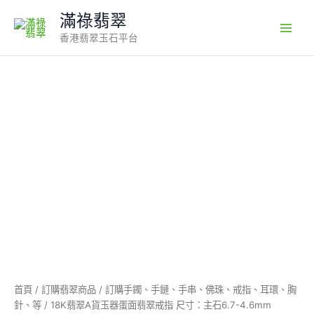
Skip
滿祿翡翠
to
香港翡翠玉石平台
content
18K
翡
翠
A
貨
玉
器
蛋
面
翡
翠
戒
指
尺
寸：
首頁
/
訂購翡翠商品
/
訂購手鐲、手鏈、手串、佛珠、戒指、耳環、胸
主
針、等
/ 18K翡翠A貨玉器蛋面翡翠戒指 尺寸：主石6.7-4.6mm
石