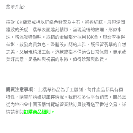
翡翠介紹:
這款18K翡翠戒指以鮮綠色翡翠為主石，通透細膩，展現溫潤
雅致的美感。翡翠表面雕刻精緻，呈現流暢的紋理，形似水
珠，增添獨特韻味。戒指的金屬部分採用18K金，與翡翠相得
益彰，散發高貴氣息。整體設計簡約典雅，既保留翡翠的自然
之美，又展現精湛工藝。這款戒指不僅適合日常佩戴，更承載
美好寓意，是品味與祝福的象徵，值得珍藏與欣賞。
購買注意事項
： 此翡翠飾品為手工雕刻，每件產品都具有獨
特性，購買前請確認庫存情況。我們在多個平台銷售，商品需
從內地四會中國玉器博覽城營業點訂貨後寄送至香港交易，詳
情請參閱
訂購商品細則。