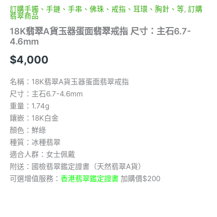
6.7-
訂購手鐲、手鏈、手串、佛珠、戒指、耳環、胸針、等
,
訂購
4.6mm
翡翠商品
數
18K翡翠A貨玉器蛋面翡翠戒指 尺寸：主石6.7-
量
4.6mm
$
4,000
名稱：18K翡翠A貨玉器蛋面翡翠戒指
尺寸：主石6.7-4.6mm
重量：1.74g
鑲嵌：18K白金
顏色：鮮綠
種質：冰種翡翠
適合人群：女士佩戴
附送：國檢翡翠鑑定證書（天然翡翠A貨）
可選增值服務：
香港翡翠鑑定證書
加購價$200