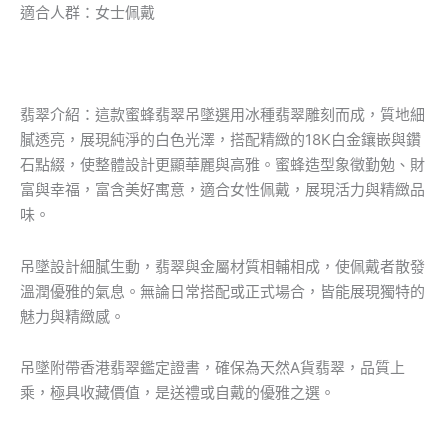
適合人群：女士佩戴
翡翠介紹：這款蜜蜂翡翠吊墜選用冰種翡翠雕刻而成，質地細
膩透亮，展現純淨的白色光澤，搭配精緻的18K白金鑲嵌與鑽
石點綴，使整體設計更顯華麗與高雅。蜜蜂造型象徵勤勉、財
富與幸福，富含美好寓意，適合女性佩戴，展現活力與精緻品
味。
吊墜設計細膩生動，翡翠與金屬材質相輔相成，使佩戴者散發
溫潤優雅的氣息。無論日常搭配或正式場合，皆能展現獨特的
魅力與精緻感。
吊墜附帶香港翡翠鑑定證書，確保為天然A貨翡翠，品質上
乘，極具收藏價值，是送禮或自戴的優雅之選。