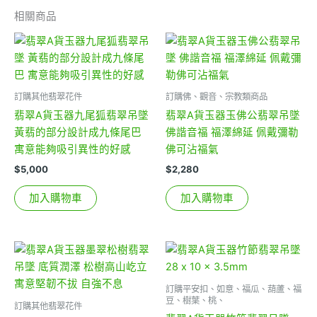
相關商品
訂購其他翡翠花件
訂購佛、觀音、宗教類商品
翡翠A貨玉器九尾狐翡翠吊墜
翡翠A貨玉器玉佛公翡翠吊墜
黃翡的部分設計成九條尾巴
佛諧音福 福澤綿延 佩戴彌勒
寓意能夠吸引異性的好感
佛可沾福氣
$
5,000
$
2,280
加入購物車
加入購物車
訂購平安扣、如意、福瓜、葫蘆、福
豆、樹葉、桃、
訂購其他翡翠花件