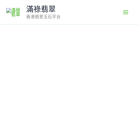
Skip
滿祿翡翠
to
香港翡翠玉石平台
content
18K
翡
翠
A
貨
玉
器
蜜
蜂
翡
翠
翡
翠
吊
墜
整
個