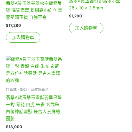
翡翠A貨玉器竹節翡翠吊墜
翡翠A貨玉器墨翠松樹翡翠吊
28 x 10 x 3.5mm
墜 底質潤澤 松樹高山屹立 寓
$
1,200
意堅韌不拔 自強不息
$
17,280
加入購物車
加入購物車
訂購佛、觀音、宗教類商品
翡翠A貨玉器玉靈獸翡翠吊墜
一對 青龍 白虎 朱雀 玄武是
四位神話靈獸 是古人崇拜的
圖騰
$
13,900