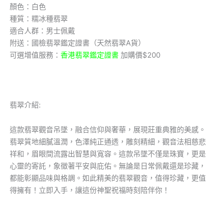
顏色：白色
種質：糯冰種翡翠
適合人群：男士佩戴
附送：國檢翡翠鑑定證書（天然翡翠A貨）
可選增值服務：
香港翡翠鑑定證書
加購價$200
翡翠介紹:
這款翡翠觀音吊墜，融合信仰與奢華，展現莊重典雅的美感。
翡翠質地細膩溫潤，色澤純正通透，雕刻精細，觀音法相慈悲
祥和，眉眼間流露出智慧與寬容。這款吊墜不僅是珠寶，更是
心靈的寄託，象徵著平安與庇佑。無論是日常佩戴還是珍藏，
都能彰顯品味與格調。如此精美的翡翠觀音，值得珍藏，更值
得擁有！立即入手，讓這份神聖祝福時刻陪伴你！