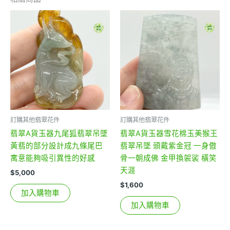
訂購其他翡翠花件
訂購其他翡翠花件
翡翠A貨玉器九尾狐翡翠吊墜
翡翠A貨玉器雪花棉玉美猴王
黃翡的部分設計成九條尾巴
翡翠吊墜 頭戴紫金冠 一身傲
寓意能夠吸引異性的好感
骨一朝成佛 金甲換袈裟 橫笑
天涯
$
5,000
$
1,600
加入購物車
加入購物車