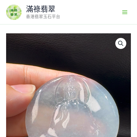
Skip
滿祿翡翠
to
香港翡翠玉石平台
content
18K
翡
翠
A
貨
玉
器
觀
音
翡
翠
吊
墜
整
個
49-
5mm