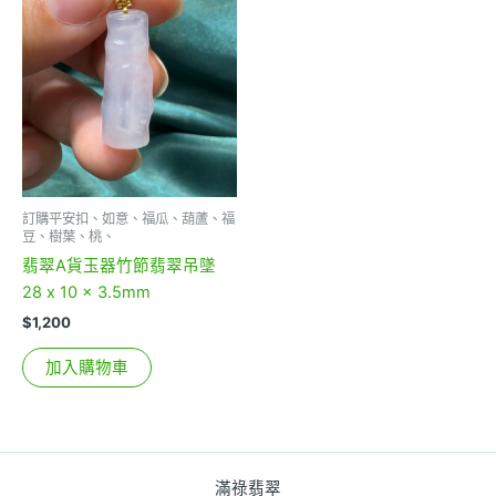
訂購平安扣、如意、福瓜、葫蘆、福
豆、樹葉、桃、
翡翠A貨玉器竹節翡翠吊墜
28 x 10 x 3.5mm
$
1,200
加入購物車
滿祿翡翠