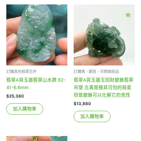
訂購其他翡翠花件
訂購佛、觀音、宗教類商品
翡翠A貨玉器翡翠山水牌 62-
翡翠A貨玉器玉招財貔貅翡翠
41-6.6mm
吊墜 五黃是極其可怕的殺星
但是貔貅可以化解它的兇性
$
25,380
$
13,880
加入購物車
加入購物車