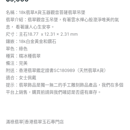
名稱：18k翡翠A貨玉器觀音菩薩翡翠吊墜
翡翠介紹：翡翠觀音玉吊墜，
有著雲水禪心般澄淨唯美的氣
息， 看著讓人心生安寧。
尺寸：主石18.77 x 12.31 x 2.31 mm
鑲嵌：18k白金黃金和鑽石
翠色：綠色
種質：糯冰種翡翠
備注：完美
附送：香港翡翠鑑定證書SC180989（天然翡翠A貨）
適合：女士佩戴
提示：翡翠飾品是獨一無二的手工雕刻飾品產品，我們在多個
平台上銷售，購買前請與我們確認是否還有庫存。
滿祿翡翠|香港翡翠玉石專門店