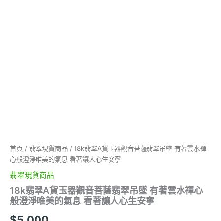
雲
水
禪
心
般
澄
淨
唯
美
的
氣
息
看
著
讓
首頁
/
翡翠現貨商品
/ 18k翡翠A貨玉器觀音菩薩翡翠吊墜 有著雲水禪
人
心般澄淨唯美的氣息 看著讓人心生安寧
心
生
翡翠現貨商品
安
18k翡翠A貨玉器觀音菩薩翡翠吊墜 有著雲水禪心
寧
般澄淨唯美的氣息 看著讓人心生安寧
數
量
$
5,000