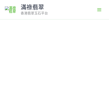
Skip
滿祿翡翠
to
香港翡翠玉石平台
content
18k
翡
翠
A
貨
玉
器
觀
音
菩
薩
翡
翠
吊
墜
有
著