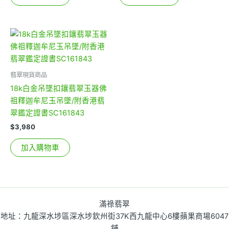
翡翠現貨商品
18k白金吊墜扣鑲翡翠玉器佛
祖釋迦牟尼玉吊墜/附香港翡
翠鑑定證書SC161843
$
3,980
加入購物車
滿祿翡翠
地址：九龍深水埗區深水埗欽州街37K西九龍中心6樓蘋果商場6047
舖