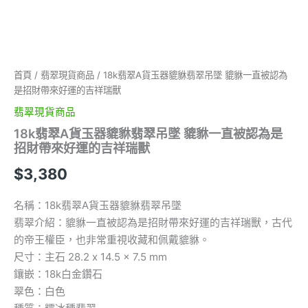
被
認
為
是
招
財
首頁
/
翡翠現貨商品
/ 18k翡翠A貨玉器貔貅翡翠吊墜 貔貅一直被認為
帶
是招財帶來好運的吉祥瑞獸
來
翡翠現貨商品
好
運
18k翡翠A貨玉器貔貅翡翠吊墜 貔貅一直被認為是
的
招財帶來好運的吉祥瑞獸
吉
$
3,380
祥
瑞
獸
名稱：18k翡翠A貨玉器貔貅翡翠吊墜
數
翡翠介紹：貔貅一直被認為是招財帶來好運的吉祥瑞獸，古代
量
的帝王權臣，也非常重視收藏和佩戴貔貅。
尺寸：主石 28.2 x 14.5 x 7.5 mm
鑲嵌：18k白金鑽石
翠色：白色