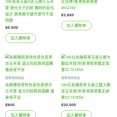
18K翡翠玉器A貨玉佛公玉吊
花鳥牌/香港翡翠證書
墜 佛光光芒四射 獨特的扣位
M42745
設計 鎖骨鏈手鏈吊墜均不成
$
3,880
問題
加入購物車
$
6,000
加入購物車
翡翠現貨商品
翡翠現貨商品
烏鷄種翡翠特色黑色翡翠仿
18k白金鑲翡翠玉器立體大觀
古吊墜 遠古的紋飾與圖騰 護
音玉吊墜/附香港翡翠鑑定證
身保平安
書SC151856
$
800
$
20,000
加入購物車
加入購物車