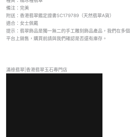
種質：糯冰種翡翠
備注：完美
附送：香港翡翠鑑定證書SC179789（天然翡翠A貨）
適合：女士佩戴
提示：翡翠飾品是獨一無二的手工雕刻飾品產品，我們在多個
平台上銷售，購買前請與我們確認是否還有庫存。
滿祿翡翠|香港翡翠玉石專門店