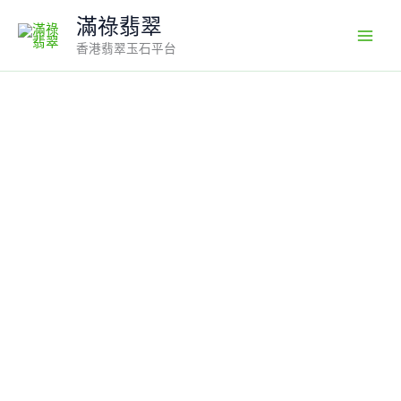
Skip
滿祿翡翠
to
香港翡翠玉石平台
content
18k
翡
翠
A
貨
玉
器
貔
貅
翡
翠
吊
墜
貔
貅
一
直