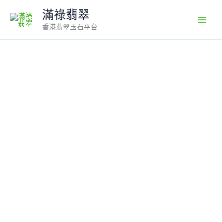
Skip
滿祿翡翠
to
香港翡翠玉石平台
content
8K
黃
金
珠
子
耳
環
｜
天
然
飄
綠
花
斑
×
擺
動