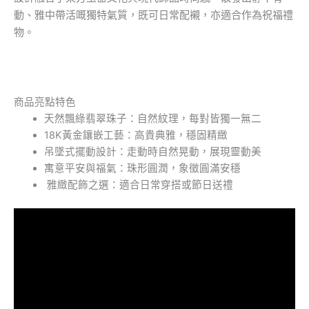
動、雅中帶活嘅獨特氣質，既可日常配襯，亦適合作為祝福禮
物。
商品亮點特色
天然飄綠翡翠珠子：自然紋理，每對皆獨一無二
18K黃金鑲嵌工藝：高貴典雅，穩固精緻
吊墜式擺動設計：走動時自然晃動，展現靈動美
寓意平安與福氣：珠形圓潤，象徵圓滿安穩
雅緻配飾之選：適合日常穿搭或節日送禮