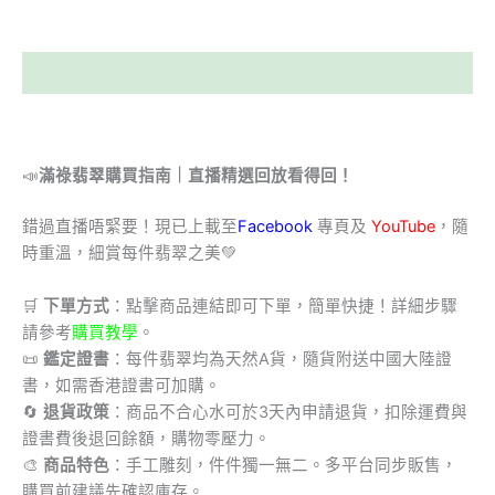
描述
📣
滿祿翡翠購買指南｜直播精選回放看得回！
錯過直播唔緊要！現已上載至
Facebook
專頁及
YouTube
，隨
時重溫，細賞每件翡翠之美💚
🛒
下單方式
：點擊商品連結即可下單，簡單快捷！詳細步驟
請參考
購買教學
。
📜
鑑定證書
：每件翡翠均為天然A貨，隨貨附送中國大陸證
書，如需香港證書可加購。
🔄
退貨政策
：商品不合心水可於3天內申請退貨，扣除運費與
證書費後退回餘額，購物零壓力。
🎨
商品特色
：手工雕刻，件件獨一無二。多平台同步販售，
購買前建議先確認庫存。