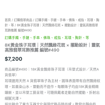
設
計
｜
靈
首頁
/
訂購翡翠商品
/
訂購手鐲、手鏈、手串、佛珠、戒指、耳環、胸
氣
針、等
/ 8K黃金珠子耳環｜天然飄綠花斑 × 擺動設計｜靈氣高雅翡翠
高
雅
耳飾推薦 編號#490
翡
訂購手鐲、手鏈、手串、佛珠、戒指、耳環、胸針、等
翠
耳
8K黃金珠子耳環｜天然飄綠花斑 × 擺動設計｜靈氣
飾
高雅翡翠耳飾推薦 編號#490
推
$
7,200
薦
編
號
商品編號#490｜18K黃金飄綠珠子耳環（吊墜式設計／天然A
#490
貨翡翠）
數
耳環選用天然 A 貨翡翠珠子為主材，圓珠表面帶有自然飄綠紋
量
理，如墨染山水，靈動而不造作。每顆珠子均由18K黃金精緻
鑲嵌，並以吊墜工藝呈現，可隨佩戴者走動自然擺動，折射出
細膩光澤。
設計融合了東方玉器文化與現代飾品時尚感，散發出靜中有